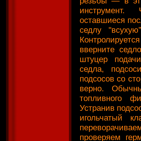
резьбы — в эт
инструмент.
оставшиеся посл
седлу "всухую
Контролируетс
вверните седл
штуцер подачи
седла, подсос
подсосов со сто
верно. Обычн
топливного фи
Устранив подсос
игольчатый кл
переворачив
проверяем гер