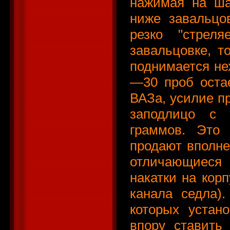
нажимая на ша
ниже завальцо
резко "стрел
завальцовке, т
поднимается нех
—30 проб остае
ВАЗа, усилие п
заподлицо с 
граммов. Это 
продают вполне
отличающиеся
накатки на корп
канала седла)
которых устан
впору ставить 