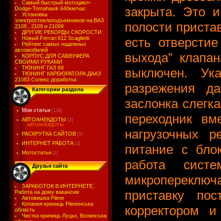
Самый быстрый мотоцикл–
закрыта. Это и
Dodge-Tomahawk 640км/час
Установка
электростеклоподъемников на ВАЗ
полости пристав
2108 , 2109 и 21099
ДРУГИЕ РЕКОРДЫ СКОРОСТИ
есть отверстие
Новый Ferrari 612 Scaglietti
Рейтинг самых надежных
автомобилей
выхода” клапан
КОРПУС ДЛЯ САБВУФЕРА
СВОИМИ РУКАМИ
ТЮНИНГ ГАЗ 69
выключен. Ук
ТЮНИНГ КАРБЮРАТОРА ДААЗ
21083 Солекс доработка
разрежения да
Категории раздела
заслонка слегка
Мои статьи
[138]
переходник вм
АВТОАНЕКДОТЫ
[2]
АВТОАНЕКДОТЫ
нагрузочных р
РАСКРУТКА САЙТОВ
[5]
ИНТЕРНЕТ РАБОТА
[2]
питание с бло
Мотостатьи
[1]
работа сист
Друзья сайта
микропереклю
ЗАРАБОТОК В ИНТЕРНЕТЕ,
приставку пос
Работа на дому вакансии
Автовишка Рівне
Копання криниць Рівненська
корректором и
область
Чистка криниць Луцьк, Волинська