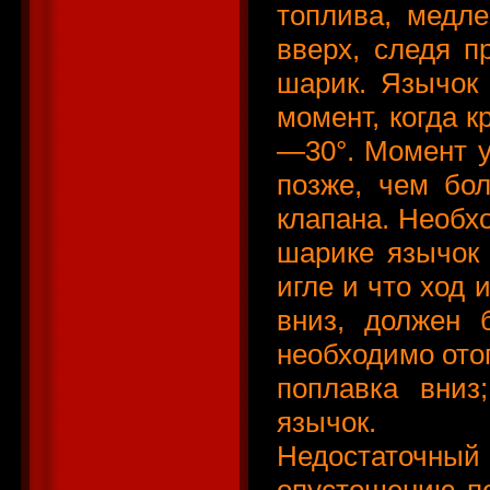
топлива, медл
вверх, следя п
шарик. Язычок
момент, когда к
—30°. Момент у
позже, чем бол
клапана. Необх
шарике язычок
игле и что ход 
вниз, должен
необходимо ото
поплавка вниз
язычок.
Недостаточн
опустошению п