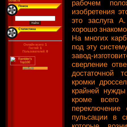
рабочем пол
область
Поиск
изобретения эт
это заслуга А
хорошо знакомог
Статистика
На многих кар
под эту систему
Онлайн всего:
1
Гостей:
1
Пользователей:
0
завод-изготов
сверление отве
достаточной т
кромки дроссел
крайней нужды
кроме всего 
переключение 
пульсации в с
которые возни