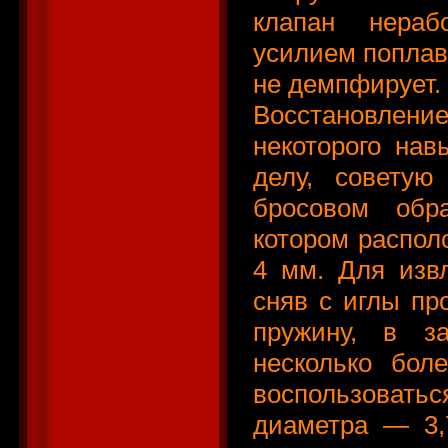
клапан нераб
усилием поплавк
не демпфирует.
Восстановлени
некоторого нав
делу, советую
бросовом обр
котором распол
4 мм. Для изв
сняв с иглы пр
пружину, в з
несколько бол
воспользоват
диаметра — 3,