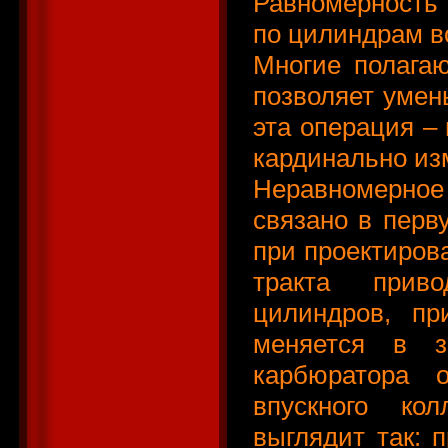
Равномерность
по цилиндрам во
Многие полагаю
позволяет умен
эта операция –
кардинально из
Неравномерно
связано в перв
при проектирова
тракта прив
цилиндров, п
меняется в з
карбюратора о
впускного ко
выглядит так: 