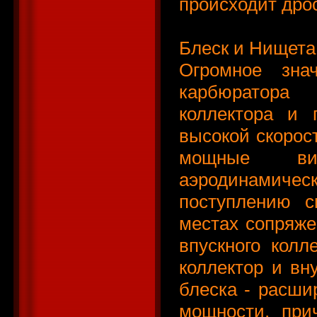
происходит дро
Блеск и Нищета 
Огромное зна
карбюратора 
коллектора и 
высокой скорос
мощные вих
аэродинамич
поступлению с
местах сопряже
впускного колл
коллектор и вн
блеска - расши
мощности, при