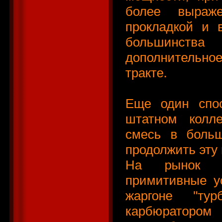
более выраже
прокладкой и 
большинства
дополнительно
тракте.
Еще один спос
штатном колле
смесь в больш
продолжить эту 
На рынок пе
примитивные ус
жаргоне "тур
карбюратор