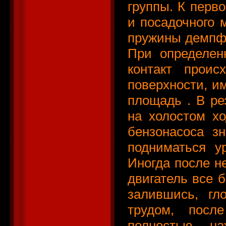
группы. К перво
и посадочного 
пружины демпф
При определен
контакт прои
поверхности, 
площадь . В ре
на холостом хо
бензонасоса з
подниматься у
Иногда после н
двигатель все 
залившись, гл
трудом, посл
полностью н