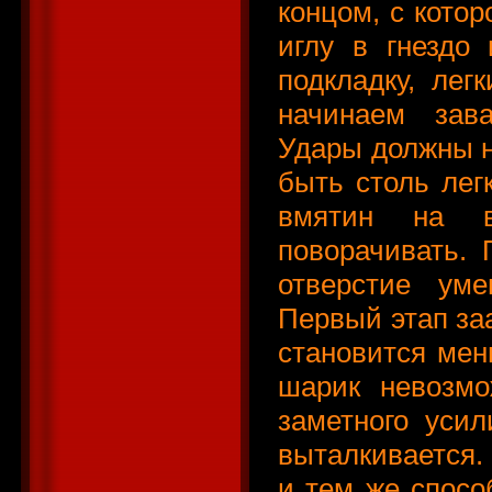
концом, с котор
иглу в гнездо
подкладку, ле
начинаем зава
Удары должны н
быть столь лег
вмятин на в
поворачивать. 
отверстие уме
Первый этап заа
становится мен
шарик невозмо
заметного уси
выталкивается. 
и тем же спосо