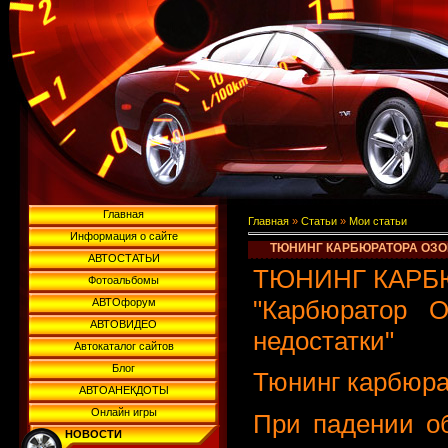
Главная
Главная
»
Статьи
»
Мои статьи
Информация о сайте
ТЮНИНГ КАРБЮРАТОРА ОЗО
АВТОСТАТЬИ
ТЮНИНГ КАРБЮР
Фотоальбомы
"Карбюратор 
АВТОфорум
АВТОВИДЕО
недостатки"
Автокаталог сайтов
Блог
Тюнинг карбюра
АВТОАНЕКДОТЫ
Онлайн игры
При падении об
НОВОСТИ