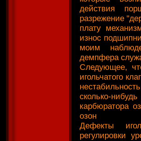
действия пор
разрежение "де
плату механизм
износ подшипник
моим наблюде
демпфера служ
Следующее, чт
игольчатого кл
нестабильность
сколько-ниб
карбюратора оз
озон
Дефекты игол
регулировки у