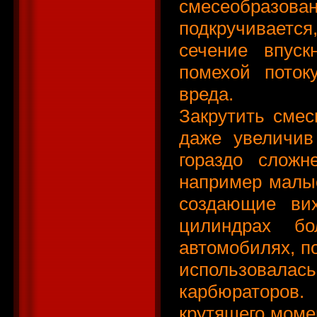
смесеобразов
подкручиваетс
сечение впуск
помехой поток
вреда.
Закрутить смес
даже увеличив
гораздо сложн
например малы
создающие вих
цилиндрах б
автомобилях, по
использовалас
карбюраторов
крутящего момен