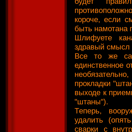
будет прави
противоположн
короче, если с
быть намотана п
Шлифуете кана
здравый смысл 
Все то же са
единственное о
необязательн
прокладки "шта
выходе к прием
"штаны").
Теперь, воору
удалить (опят
сварки с внут