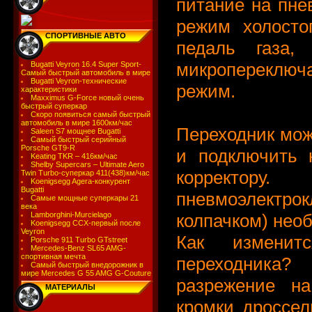
питание на пне
режим холосто
СПОРТИВНЫЕ АВТО
педаль газа,
микропереключа
Bugatti Veyron 16.4 Super Sport-
Самый быстрый автомобиль в мире
Bugatti Veyron-технические
режим.
характеристики
Maxximus G-Force новый очень
быстрый суперкар
Скоро появиться самый быстрый
автомобиль в мире 1600км/час
Переходник мож
Saleen S7 мощнее Bugatti
Самый быстрый серийный
Porsche GT9-R
и подключить 
Keating TKR – 416км/час
Shelby Supercars – Ultimate Aero
корректор
Twin Turbo-суперкар 411(438)км/час
Koenigsegg Agera-конкурент
Bugatti
пневмоэлектрок
Самые мощные суперкары 21
века
колпачком) нео
Lamborghini-Murcielago
Koenigsegg CCX-первый после
Veyron
Как изменит
Porsche 911 Turbo GTstreet
Mercedes-Benz SL65 AMG-
спортивная мечта
переходника?
Самый быстрый внедорожник в
мире Mercedes G 55 AMG G-Couture
разрежение на
МАТЕРИАЛЫ
кромки дроссел