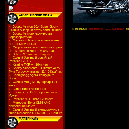
СПОРТИВНЫЕ АВТО
Bugatti Veyron 16.4 Super Sport-
Мотостатьи
|
Просмотров:
1219
|
Добавил:
al
Самый быстрый автомобиль в мире
Bugatti Veyron-технические
характеристики
Maxximus G-Force новый очень
быстрый суперкар
Скоро появиться самый быстрый
автомобиль в мире 1600км/час
Saleen S7 мощнее Bugatti
Самый быстрый серийный
Porsche GT9-R
Keating TKR – 416км/час
Shelby Supercars – Ultimate Aero
Twin Turbo-суперкар 411(438)км/час
Koenigsegg Agera-конкурент
Bugatti
Самые мощные суперкары 21
века
Lamborghini-Murcielago
Koenigsegg CCX-первый после
Veyron
Porsche 911 Turbo GTstreet
Mercedes-Benz SL65 AMG-
спортивная мечта
Самый быстрый внедорожник в
мире Mercedes G 55 AMG G-Couture
МАТЕРИАЛЫ