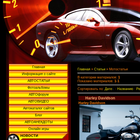
Главная
Главная
»
Статьи
» Мотостатьи
Информация о сайте
В категории материалов
:
1
АВТОСТАТЬИ
Показано материалов
:
1-1
Фотоальбомы
Сортировать по
:
Дате
·
Названию
·
Ре
АВТОфорум
Harley Davidson
АВТОВИДЕО
Harley Davidson
Автокаталог сайтов
Блог
АВТОАНЕКДОТЫ
Онлайн игры
НОВОСТИ