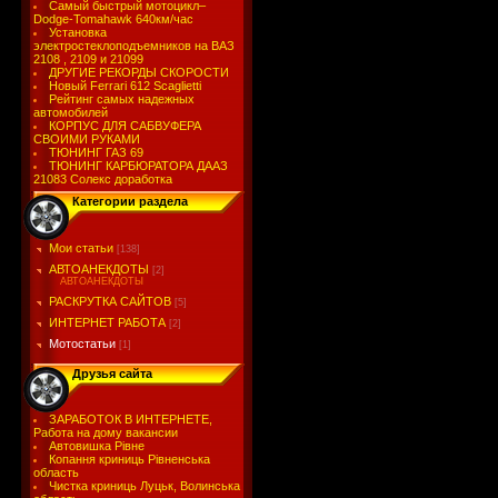
Самый быстрый мотоцикл–
Dodge-Tomahawk 640км/час
Установка
электростеклоподъемников на ВАЗ
2108 , 2109 и 21099
ДРУГИЕ РЕКОРДЫ СКОРОСТИ
Новый Ferrari 612 Scaglietti
Рейтинг самых надежных
автомобилей
КОРПУС ДЛЯ САБВУФЕРА
СВОИМИ РУКАМИ
ТЮНИНГ ГАЗ 69
ТЮНИНГ КАРБЮРАТОРА ДААЗ
21083 Солекс доработка
Категории раздела
Мои статьи
[138]
АВТОАНЕКДОТЫ
[2]
АВТОАНЕКДОТЫ
РАСКРУТКА САЙТОВ
[5]
ИНТЕРНЕТ РАБОТА
[2]
Мотостатьи
[1]
Друзья сайта
ЗАРАБОТОК В ИНТЕРНЕТЕ,
Работа на дому вакансии
Автовишка Рівне
Копання криниць Рівненська
область
Чистка криниць Луцьк, Волинська