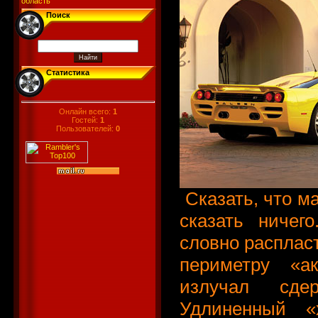
область
Поиск
Статистика
Онлайн всего:
1
Гостей:
1
Пользователей:
0
Сказать, что ма
сказать ничег
словно расплас
периметру «ак
излучал сде
Удлиненный «