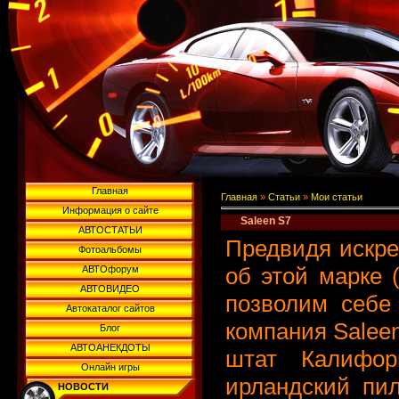
Главная
Главная
»
Статьи
»
Мои статьи
Информация о сайте
Saleen S7
АВТОСТАТЬИ
Предвидя искре
Фотоальбомы
об этой марке 
АВТОфорум
АВТОВИДЕО
позволим себе 
Автокаталог сайтов
компания Saleen
Блог
АВТОАНЕКДОТЫ
штат Калифор
Онлайн игры
ирландский пи
НОВОСТИ