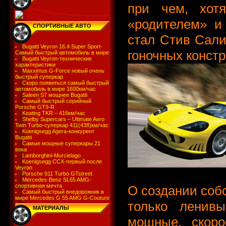
при чем, хот
«родителем» и
СПОРТИВНЫЕ АВТО
стал Стив Сали
Bugatti Veyron 16.4 Super Sport-
гоночных конст
Самый быстрый автомобиль в мире
Bugatti Veyron-технические
характеристики
Maxximus G-Force новый очень
быстрый суперкар
Скоро появиться самый быстрый
автомобиль в мире 1600км/час
Saleen S7 мощнее Bugatti
Самый быстрый серийный
Porsche GT9-R
Keating TKR – 416км/час
Shelby Supercars – Ultimate Aero
Twin Turbo-суперкар 411(438)км/час
Koenigsegg Agera-конкурент
Bugatti
Самые мощные суперкары 21
века
Lamborghini-Murcielago
Koenigsegg CCX-первый после
Veyron
Porsche 911 Turbo GTstreet
Mercedes-Benz SL65 AMG-
спортивная мечта
О создании собс
Самый быстрый внедорожник в
мире Mercedes G 55 AMG G-Couture
только ленивы
МАТЕРИАЛЫ
мощные, скор