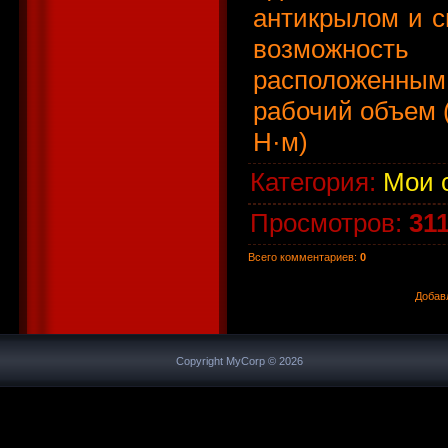
антикрылом и с
возможност
расположенным
рабочий объем (
Н·м)
Категория
:
Мои 
Просмотров
:
31
Всего комментариев
:
0
Добав
Copyright MyCorp © 2026