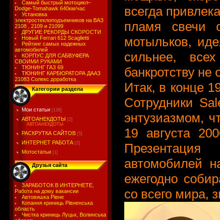
Самый быстрый мотоцикл–
всегда привлека
Dodge-Tomahawk 640км/час
Установка
электростеклоподъемников на ВАЗ
пламя свечи 
2108 , 2109 и 21099
ДРУГИЕ РЕКОРДЫ СКОРОСТИ
мотыльков, иде
Новый Ferrari 612 Scaglietti
Рейтинг самых надежных
автомобилей
сильнее, все
КОРПУС ДЛЯ САБВУФЕРА
СВОИМИ РУКАМИ
ТЮНИНГ ГАЗ 69
банкротству не
ТЮНИНГ КАРБЮРАТОРА ДААЗ
21083 Солекс доработка
Итак, в конце 1
Категории раздела
Сотрудники Sal
Мои статьи
[138]
энтузиазмом, ч
АВТОАНЕКДОТЫ
[2]
АВТОАНЕКДОТЫ
19 августа 200
РАСКРУТКА САЙТОВ
[5]
ИНТЕРНЕТ РАБОТА
[2]
Презентация 
Мотостатьи
[1]
автомобилей н
Друзья сайта
ежегодно собир
ЗАРАБОТОК В ИНТЕРНЕТЕ,
со всего мира, 
Работа на дому вакансии
Автовишка Рівне
Копання криниць Рівненська
область
Чистка криниць Луцьк, Волинська