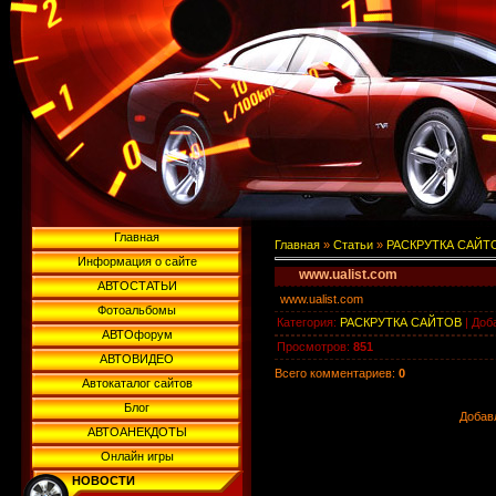
Главная
Главная
»
Статьи
»
РАСКРУТКА САЙТ
Информация о сайте
www.ualist.com
АВТОСТАТЬИ
www.ualist.com
Фотоальбомы
Категория
:
РАСКРУТКА САЙТОВ
|
Доб
АВТОфорум
Просмотров
:
851
АВТОВИДЕО
Всего комментариев
:
0
Автокаталог сайтов
Блог
Добав
АВТОАНЕКДОТЫ
Онлайн игры
НОВОСТИ