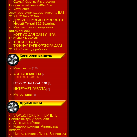
Самый быстрый мотоцикл–
Dodge-Tomahawk 640км/час
Установка
электростеклоподъемников на ВАЗ
2108 , 2109 и 21099
ДРУГИЕ РЕКОРДЫ СКОРОСТИ
Новый Ferrari 612 Scaglietti
Рейтинг самых надежных
автомобилей
КОРПУС ДЛЯ САБВУФЕРА
СВОИМИ РУКАМИ
ТЮНИНГ ГАЗ 69
ТЮНИНГ КАРБЮРАТОРА ДААЗ
21083 Солекс доработка
Категории раздела
Мои статьи
[138]
АВТОАНЕКДОТЫ
[2]
АВТОАНЕКДОТЫ
РАСКРУТКА САЙТОВ
[5]
ИНТЕРНЕТ РАБОТА
[2]
Мотостатьи
[1]
Друзья сайта
ЗАРАБОТОК В ИНТЕРНЕТЕ,
Работа на дому вакансии
Автовишка Рівне
Копання криниць Рівненська
область
Чистка криниць Луцьк, Волинська