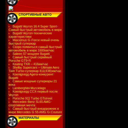
СПОРТИВНЫЕ АВТО
Bugatti Veyron 16.4 Super Sport-
Самый быстрый автомобиль в мире
Bugatti Veyron-технические
характеристики
Maxximus G-Force новый очень
быстрый суперкар
Скоро появиться самый быстрый
автомобиль в мире 1600км/час
Saleen S7 мощнее Bugatti
Самый быстрый серийный
Porsche GT9-R
Keating TKR – 416км/час
Shelby Supercars – Ultimate Aero
Twin Turbo-суперкар 411(438)км/час
Koenigsegg Agera-конкурент
Bugatti
Самые мощные суперкары 21
века
Lamborghini-Murcielago
Koenigsegg CCX-первый после
Veyron
Porsche 911 Turbo GTstreet
Mercedes-Benz SL65 AMG-
спортивная мечта
Самый быстрый внедорожник в
мире Mercedes G 55 AMG G-Couture
МАТЕРИАЛЫ