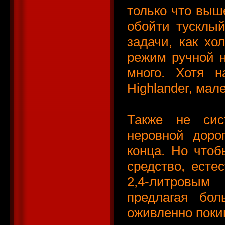
только что выш
обойти тусклый
задачи, как хо
режим ручной н
много. Хотя н
Highlander, мал
Также не сис
неровной доро
конца. Но чтоб
средство, есте
2,4-литровым
предлагая бо
оживленно поки