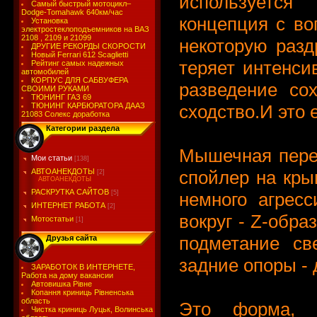
используется
Самый быстрый мотоцикл–
Dodge-Tomahawk 640км/час
концепция с во
Установка
электростеклоподъемников на ВАЗ
2108 , 2109 и 21099
некоторую разд
ДРУГИЕ РЕКОРДЫ СКОРОСТИ
Новый Ferrari 612 Scaglietti
теряет интенси
Рейтинг самых надежных
автомобилей
КОРПУС ДЛЯ САБВУФЕРА
разведение со
СВОИМИ РУКАМИ
ТЮНИНГ ГАЗ 69
сходство.И это 
ТЮНИНГ КАРБЮРАТОРА ДААЗ
21083 Солекс доработка
Категории раздела
Мышечная пере
Мои статьи
[138]
спойлер на кры
АВТОАНЕКДОТЫ
[2]
АВТОАНЕКДОТЫ
РАСКРУТКА САЙТОВ
немного агрес
[5]
ИНТЕРНЕТ РАБОТА
[2]
вокруг - Z-обра
Мотостатьи
[1]
подметание св
Друзья сайта
задние опоры - 
ЗАРАБОТОК В ИНТЕРНЕТЕ,
Работа на дому вакансии
Автовишка Рівне
Копання криниць Рівненська
область
Это форма, к
Чистка криниць Луцьк, Волинська