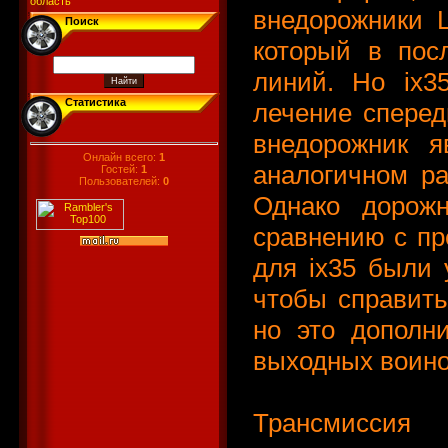
область
внедорожники L
Поиск
который в пос
линий. Но ix3
Статистика
лечение сперед
внедорожник 
Онлайн всего:
1
аналогичном ра
Гостей:
1
Пользователей:
0
Однако дорож
сравнению с п
для ix35 были 
чтобы справить
но это дополн
выходных воино
Трансмиссия