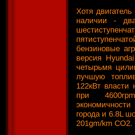
Хотя двигатель
наличии - дв
шестиступе
пятиступенчато
бензиновые агр
версия Hyundai
четырьмя цилин
лучшую топлив
122кВт власти
при 4600rpm
экономичности
города и 6.8L ш
201gm/km СО2.