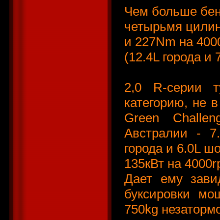
Чем больше бензи
четырьмя цилин
и 227Nm на 400
(12.4L города и
2,0 R-серии т
категорию, не в
Green Challe
Австралии - 7
города и 6.0L ш
135кВт на 4000
Дает ему зави
буксировки мо
750kg незаторм