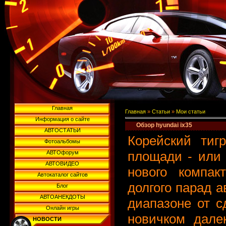
Главная
Главная
»
Статьи
»
Мои статьи
Информация о сайте
Обзор hyundai ix35
АВТОСТАТЬИ
Корейский тиг
Фотоальбомы
площади - или 
АВТОфорум
АВТОВИДЕО
нового компак
Автокаталог сайтов
долгого парад 
Блог
АВТОАНЕКДОТЫ
диапазоне от с
Онлайн игры
новичком дале
НОВОСТИ