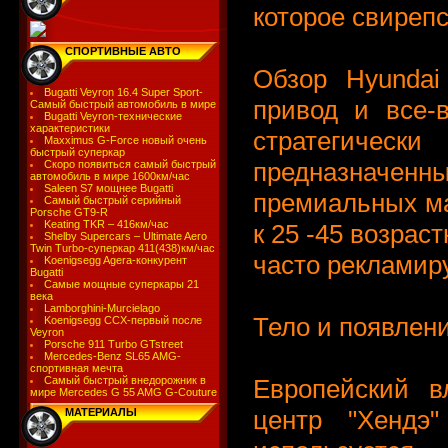
которое свирепс
СПОРТИВНЫЕ АВТО
Обзор Hyundai
Bugatti Veyron 16.4 Super Sport-
привод и все-
Самый быстрый автомобиль в мире
Bugatti Veyron-технические
характеристики
стратегически
Maxximus G-Force новый очень
быстрый суперкар
предназначе
Скоро появиться самый быстрый
автомобиль в мире 1600км/час
Saleen S7 мощнее Bugatti
премиальных ма
Самый быстрый серийный
Porsche GT9-R
Keating TKR – 416км/час
к 25 -45 возрас
Shelby Supercars – Ultimate Aero
Twin Turbo-суперкар 411(438)км/час
часто рекламируе
Koenigsegg Agera-конкурент
Bugatti
Самые мощные суперкары 21
века
Lamborghini-Murcielago
Тело и появлен
Koenigsegg CCX-первый после
Veyron
Porsche 911 Turbo GTstreet
Mercedes-Benz SL65 AMG-
спортивная мечта
Европейский в
Самый быстрый внедорожник в
мире Mercedes G 55 AMG G-Couture
центр "Хендэ
МАТЕРИАЛЫ