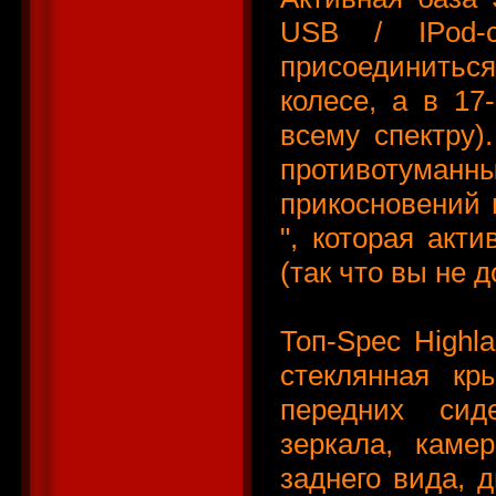
USB / IPod-
присоединитьс
колесе, а в 17
всему спектру).
противотума
прикосновений и
", которая акт
(так что вы не 
Топ-Spec Highl
стеклянная кр
передних сид
зеркала, каме
заднего вида, 