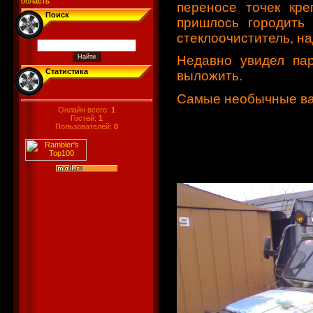
область
переносе точек кре
Поиск
пришлось городить 
стеклоочиститель, н
Недавно увидел па
Статистика
выложить.
Самые необычные ва
Онлайн всего:
1
Гостей:
1
Пользователей:
0