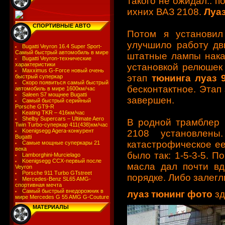
такого не ожидал.. п
ихних ВАЗ 2108.
Луаз
СПОРТИВНЫЕ АВТО
Потом я установил
улучшило работу дв
Bugatti Veyron 16.4 Super Sport-
Самый быстрый автомобиль в мире
штатные лампы нака
Bugatti Veyron-технические
характеристики
установкой релюшек
Maxximus G-Force новый очень
этап
тюнинга
луаз 
быстрый суперкар
Скоро появиться самый быстрый
бесконтактное. Этап
автомобиль в мире 1600км/час
Saleen S7 мощнее Bugatti
завершен.
Самый быстрый серийный
Porsche GT9-R
Keating TKR – 416км/час
Shelby Supercars – Ultimate Aero
В родной трамблер 
Twin Turbo-суперкар 411(438)км/час
Koenigsegg Agera-конкурент
2108 установлены
Bugatti
катастрофическое ее
Самые мощные суперкары 21
века
было так: 1-5-3-5. 
Lamborghini-Murcielago
Koenigsegg CCX-первый после
масла дал почти вд
Veyron
Porsche 911 Turbo GTstreet
порядке. Либо залегл
Mercedes-Benz SL65 AMG-
спортивная мечта
Самый быстрый внедорожник в
луаз тюнинг фото
зд
мире Mercedes G 55 AMG G-Couture
МАТЕРИАЛЫ