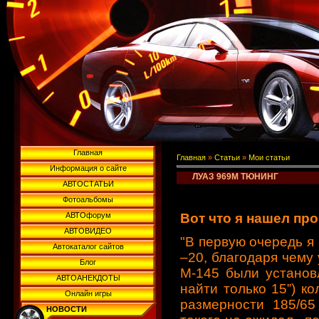
Главная
Главная
»
Статьи
»
Мои статьи
Информация о сайте
ЛУАЗ 969М ТЮНИНГ
АВТОСТАТЬИ
Фотоальбомы
АВТОфорум
Вот что я нашел пр
АВТОВИДЕО
"В первую очередь я
Автокаталог сайтов
–20, благодаря чему
Блог
М-145 были установ
АВТОАНЕКДОТЫ
найти только 15”) ко
Онлайн игры
размерности 185/65
НОВОСТИ