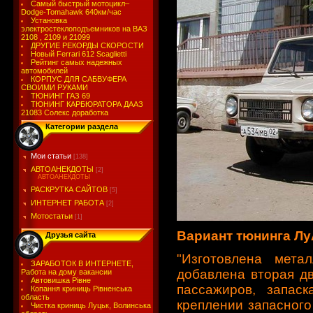
Самый быстрый мотоцикл–
Dodge-Tomahawk 640км/час
Установка
электростеклоподъемников на ВАЗ
2108 , 2109 и 21099
ДРУГИЕ РЕКОРДЫ СКОРОСТИ
Новый Ferrari 612 Scaglietti
Рейтинг самых надежных
автомобилей
КОРПУС ДЛЯ САБВУФЕРА
СВОИМИ РУКАМИ
ТЮНИНГ ГАЗ 69
ТЮНИНГ КАРБЮРАТОРА ДААЗ
21083 Солекс доработка
Категории раздела
Мои статьи
[138]
АВТОАНЕКДОТЫ
[2]
АВТОАНЕКДОТЫ
РАСКРУТКА САЙТОВ
[5]
ИНТЕРНЕТ РАБОТА
[2]
Мотостатьи
[1]
Вариант тюнинга Лу
Друзья сайта
"Изготовлена мета
ЗАРАБОТОК В ИНТЕРНЕТЕ,
добавлена вторая дв
Работа на дому вакансии
Автовишка Рівне
пассажиров, запас
Копання криниць Рівненська
область
креплении запасного
Чистка криниць Луцьк, Волинська