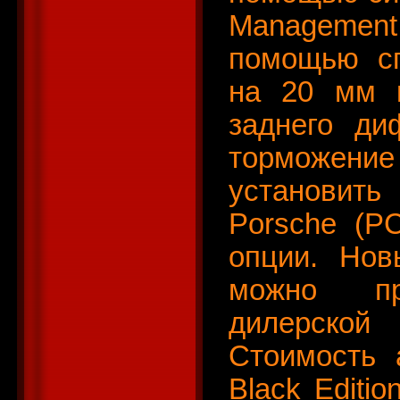
Management 
помощью сп
на 20 мм к
заднего ди
торможение
установить
Porsche (P
опции. Новы
можно пр
дилерской
Стоимость 
Black Editio