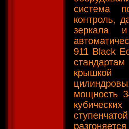
система п
контроль, д
зеркала 
автоматиче
911 Black E
стандартам
крышкой 
цилиндровы
мощность 34
кубических
ступенчатой
разгоняется