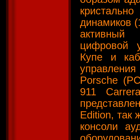
кристально
динамиков (
активный
цифровой 
Купе и каб
управлени
Porsche (P
911 Carrer
представле
Edition, так
консоли ау
оборудован