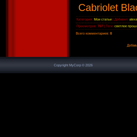
Cabriolet Bla
Категория
:
Мои статьи
|
Добавил
:
alex
Просмотров
:
767
|
Теги
:
светлое прош
Всего комментариев
:
0
Добав
Copyright MyCorp © 2026