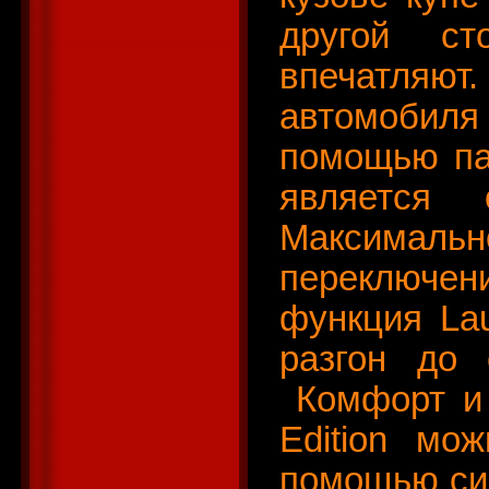
другой ст
впечатляют
автомобиля
помощью пак
является 
Максимальн
переключе
функция La
разгон до 
Комфорт и 
Edition мо
помощью сис