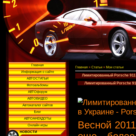
Главная
Главная
»
Статьи
»
Мои статьи
Информация о сайте
Лимитированный Porsche 911 
АВТОСТАТЬИ
Лимитированный Porsche 911
Фотоальбомы
АВТОфорум
АВТОВИДЕО
Автокаталог сайтов
Блог
АВТОАНЕКДОТЫ
Весной 2011
Онлайн игры
НОВОСТИ