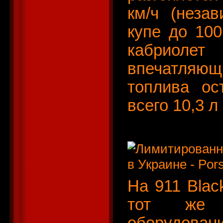
км/ч (незав
купе до 100
кабриоле
впечатляющи
топлива ос
всего 10,3 л
На 911 Blac
тот же п