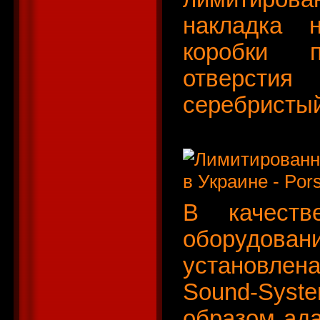
накладка 
коробки 
отверсти
серебристый
В качестве
оборудов
установле
Sound-Syst
образом ада