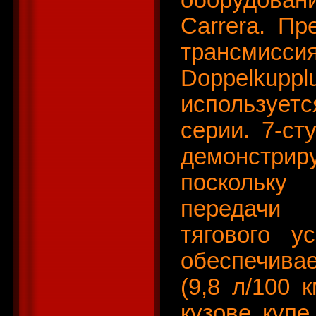
оборудова
Carrera. Пр
транс
Doppelkupp
используе
серии. 7-ст
демонстри
поскольку
передачи 
тягового у
обеспечивае
(9,8 л/100 
кузове купе