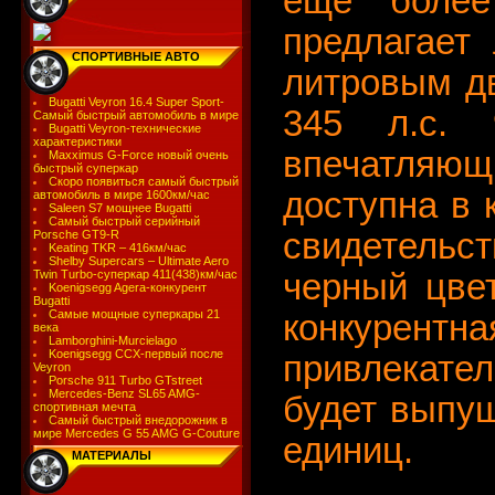
еще более
предлагает
СПОРТИВНЫЕ АВТО
литровым дв
Bugatti Veyron 16.4 Super Sport-
345 л.с. 
Самый быстрый автомобиль в мире
Bugatti Veyron-технические
характеристики
впечатляю
Maxximus G-Force новый очень
быстрый суперкар
Скоро появиться самый быстрый
доступна в 
автомобиль в мире 1600км/час
Saleen S7 мощнее Bugatti
Самый быстрый серийный
свидетельст
Porsche GT9-R
Keating TKR – 416км/час
Shelby Supercars – Ultimate Aero
Twin Turbo-суперкар 411(438)км/час
черный цвет
Koenigsegg Agera-конкурент
Bugatti
Самые мощные суперкары 21
конкурентна
века
Lamborghini-Murcielago
Koenigsegg CCX-первый после
привлекател
Veyron
Porsche 911 Turbo GTstreet
Mercedes-Benz SL65 AMG-
будет выпущ
спортивная мечта
Самый быстрый внедорожник в
мире Mercedes G 55 AMG G-Couture
единиц.
МАТЕРИАЛЫ