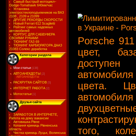
Самый быстрый мотоцикл–
Dodge-Tomahawk 640км/час
Установка
электростеклоподъемников на ВАЗ
2108 , 2109 и 21099
ДРУГИЕ РЕКОРДЫ СКОРОСТИ
Новый Ferrari 612 Scaglietti
Рейтинг самых надежных
автомобилей
КОРПУС ДЛЯ САБВУФЕРА
Porsche 911
СВОИМИ РУКАМИ
ТЮНИНГ ГАЗ 69
ТЮНИНГ КАРБЮРАТОРА ДААЗ
цвет, баз
21083 Солекс доработка
Категории раздела
доступен
Мои статьи
[138]
автомобиля
АВТОАНЕКДОТЫ
[2]
АВТОАНЕКДОТЫ
РАСКРУТКА САЙТОВ
цвета. Ц
[5]
ИНТЕРНЕТ РАБОТА
[2]
автомоби
Мотостатьи
[1]
Друзья сайта
двухцветн
ЗАРАБОТОК В ИНТЕРНЕТЕ,
контрастир
Работа на дому вакансии
Автовишка Рівне
Копання криниць Рівненська
того, ко
область
Чистка криниць Луцьк, Волинська