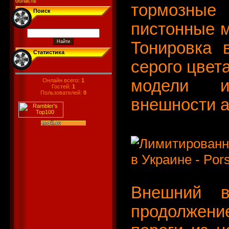
область
тормозные
Поиск
пистонные м
Тонировка 
Статистика
серого цвет
модели и
Онлайн всего:
1
Гостей:
1
Пользователей:
0
внешности 
Внешний в
продолжен