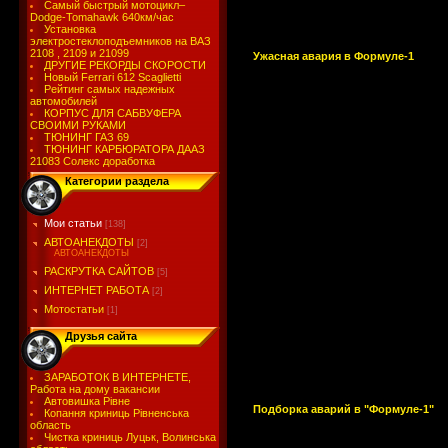
Самый быстрый мотоцикл–
Dodge-Tomahawk 640км/час
Установка
электростеклоподъемников на ВАЗ
2108 , 2109 и 21099
Ужасная авария в Формуле-1
ДРУГИЕ РЕКОРДЫ СКОРОСТИ
Новый Ferrari 612 Scaglietti
Рейтинг самых надежных
автомобилей
КОРПУС ДЛЯ САБВУФЕРА
СВОИМИ РУКАМИ
ТЮНИНГ ГАЗ 69
ТЮНИНГ КАРБЮРАТОРА ДААЗ
21083 Солекс доработка
Категории раздела
Мои статьи
[138]
АВТОАНЕКДОТЫ
[2]
АВТОАНЕКДОТЫ
РАСКРУТКА САЙТОВ
[5]
ИНТЕРНЕТ РАБОТА
[2]
Мотостатьи
[1]
Друзья сайта
ЗАРАБОТОК В ИНТЕРНЕТЕ,
Работа на дому вакансии
Автовишка Рівне
Подборка аварий в "Формуле-1"
Копання криниць Рівненська
область
Чистка криниць Луцьк, Волинська