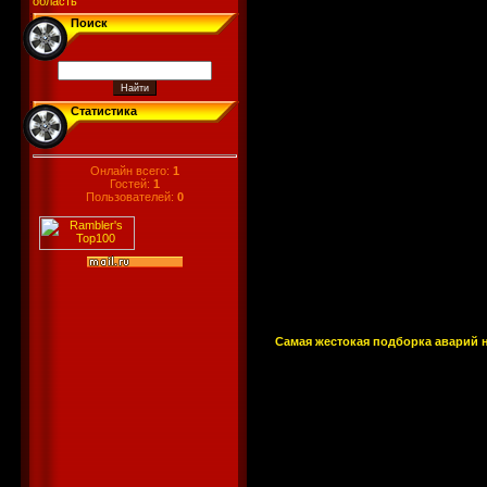
область
Поиск
Статистика
Онлайн всего:
1
Гостей:
1
Пользователей:
0
Самая жестокая подборка аварий н