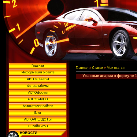
Главная
Главная
»
Статьи
»
Мои статьи
Информация о сайте
Ужасные аварии в формуле 1
АВТОСТАТЬИ
Фотоальбомы
АВТОфорум
АВТОВИДЕО
Автокаталог сайтов
Блог
АВТОАНЕКДОТЫ
Онлайн игры
НОВОСТИ