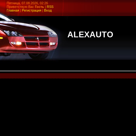
Пятница, 07.08.2026, 02:26
Приветствую Вас
Гость
|
RSS
Главная
|
Регистрация
|
Вход
ALEXAUTO