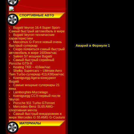
СПОРТИВНЫЕ АВТО
Bugatti Veyron 16.4 Super Sport-
Самый быстрый автомобиль в мире
Bugatti Veyron-технические
характеристики
Maxximus G-Force новый очень
Аварий в Формуле 1
быстрый суперкар
Скоро появиться самый быстрый
автомобиль в мире 1600км/час
Saleen S7 мощнее Bugatti
Самый быстрый серийный
Porsche GT9-R
Keating TKR – 416км/час
Shelby Supercars – Ultimate Aero
Twin Turbo-суперкар 411(438)км/час
Koenigsegg Agera-конкурент
Bugatti
Самые мощные суперкары 21
века
Lamborghini-Murcielago
Koenigsegg CCX-первый после
Veyron
Porsche 911 Turbo GTstreet
Mercedes-Benz SL65 AMG-
спортивная мечта
Самый быстрый внедорожник в
мире Mercedes G 55 AMG G-Couture
МАТЕРИАЛЫ