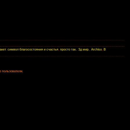
акет
,
символ благосостояния и счастья
,
просто так.
,
3д мир.
,
Archiso
,
В
е пользователи.