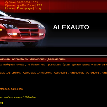
Суббота, 08.08.2026, 18:33
Приветствую Вас
Гость
|
RSS
Главная
|
Регистрация
|
Вход
ALEXAUTO
омоиль , Атомобиль , Авомобиль ,Автамабиль
ах набираем слова , то бывает что пропускаем буквы ,делаем граматические оши
ль , Автомбиль , Автомоиль , Атомобиль , Авомобиль , Автоообиль , Автомобль , Ав
томобили вам сюда :
втомобиль в мире 1600км/час
tti