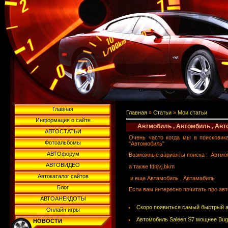
Главная
Главная
»
Статьи
»
Мои статьи
Информация о сайте
Автмобиль , Автомбиль , Авт
АВТОСТАТЬИ
Очень часто когда мы в поисковик
Фотоальбомы
"Автомобиль"
АВТОфорум
Возможные варианты поиска : Автмоби
АВТОВИДЕО
а также fdnjvj,bkm
Автокаталог сайтов
и еще Автамобиль , Автамабиль
Блог
Если вам интересно почитать про ав
АВТОАНЕКДОТЫ
Скоро появиться самый быстрый а
Онлайн игры
Автомобиль Saleen S7 мощнее Buga
НОВОСТИ