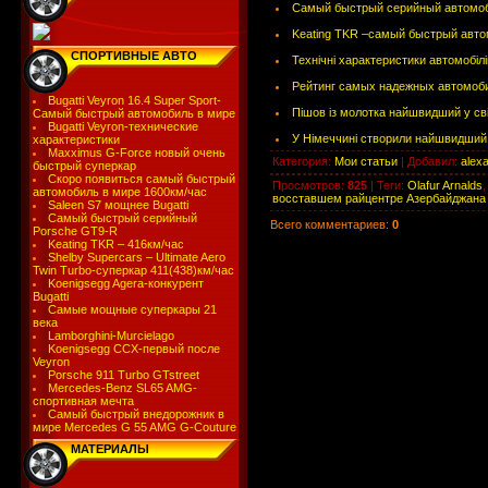
Самый быстрый серийный автомоб
Keating TKR –самый быстрый авто
СПОРТИВНЫЕ АВТО
Технiчнi характеристики автомобiлi
Рейтинг самых надежных автомоб
Bugatti Veyron 16.4 Super Sport-
Пішов із молотка найшвидший у сві
Самый быстрый автомобиль в мире
Bugatti Veyron-технические
У Німеччині створили найшвидший с
характеристики
Maxximus G-Force новый очень
Категория
:
Мои статьи
|
Добавил
:
alex
быстрый суперкар
Скоро появиться самый быстрый
Просмотров
:
825
|
Теги
:
Olafur Arnalds
автомобиль в мире 1600км/час
восставшем райцентре Азербайджана
Saleen S7 мощнее Bugatti
Самый быстрый серийный
Всего комментариев
:
0
Porsche GT9-R
Keating TKR – 416км/час
Shelby Supercars – Ultimate Aero
Twin Turbo-суперкар 411(438)км/час
Koenigsegg Agera-конкурент
Bugatti
Самые мощные суперкары 21
века
Lamborghini-Murcielago
Koenigsegg CCX-первый после
Veyron
Porsche 911 Turbo GTstreet
Mercedes-Benz SL65 AMG-
спортивная мечта
Самый быстрый внедорожник в
мире Mercedes G 55 AMG G-Couture
МАТЕРИАЛЫ