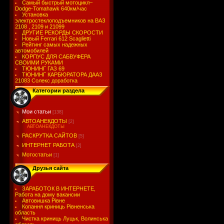
Самый быстрый мотоцикл–
Dodge-Tomahawk 640км/час
Установка
электростеклоподъемников на ВАЗ
2108 , 2109 и 21099
ДРУГИЕ РЕКОРДЫ СКОРОСТИ
Новый Ferrari 612 Scaglietti
Рейтинг самых надежных
автомобилей
КОРПУС ДЛЯ САБВУФЕРА
СВОИМИ РУКАМИ
ТЮНИНГ ГАЗ 69
ТЮНИНГ КАРБЮРАТОРА ДААЗ
21083 Солекс доработка
Категории раздела
Мои статьи
[138]
АВТОАНЕКДОТЫ
[2]
АВТОАНЕКДОТЫ
РАСКРУТКА САЙТОВ
[5]
ИНТЕРНЕТ РАБОТА
[2]
Мотостатьи
[1]
Друзья сайта
ЗАРАБОТОК В ИНТЕРНЕТЕ,
Работа на дому вакансии
Автовишка Рівне
Копання криниць Рівненська
область
Чистка криниць Луцьк, Волинська