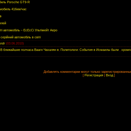
иль Porsche GT9-R
мобиль 416км/час
в
илей
ті автомобіль – ЕсЕсСі Ультімейт Аеро
ерійний автомобіль в світі
andr
(03.06.2010)
,
В ближайшие полчаса Ваагн Чахалян в
,
Политологи: События в Исмаилы были
,
хромп
Добавлять комментарии могут только зарегистрированны
[
Регистрация
|
Вход
]