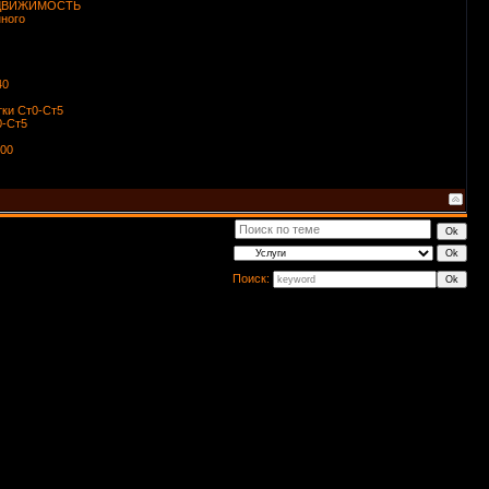
ЕДВИЖИМОСТЬ
нного
40
тки Ст0-Ст5
0-Ст5
400
Поиск: