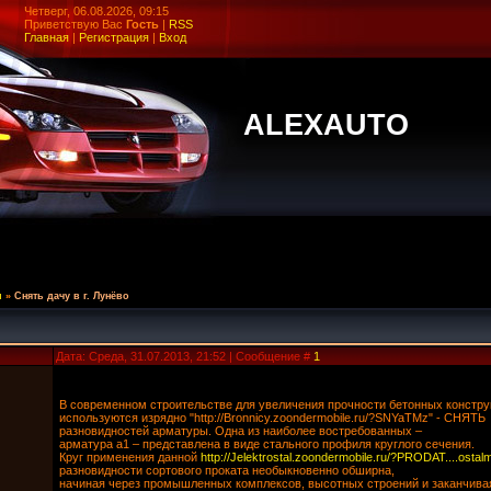
Четверг, 06.08.2026, 09:15
Приветствую Вас
Гость
|
RSS
Главная
|
Регистрация
|
Вход
ALEXAUTO
и
»
Снять дачу в г. Лунёво
Дата: Среда, 31.07.2013, 21:52 | Сообщение #
1
В современном строительстве для увеличения прочности бетонных констру
используются изрядно "http://Bronnicy.zoondermobile.ru/?SNYaTMz" - СНЯТЬ
разновидностей арматуры. Одна из наиболее востребованных –
арматура а1 – представлена в виде стального профиля круглого сечения.
Круг применения данной
http://Jelektrostal.zoondermobile.ru/?PRODAT....ostal
разновидности сортового проката необыкновенно обширна,
начиная через промышленных комплексов, высотных строений и заканчива