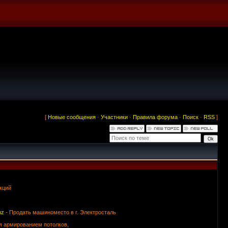
[
Новые сообщения
·
Участники
·
Правила форума
·
Поиск
·
RSS
]
кций
mz
- Продать машиноместо в г. Электросталь
я армированием потолков,