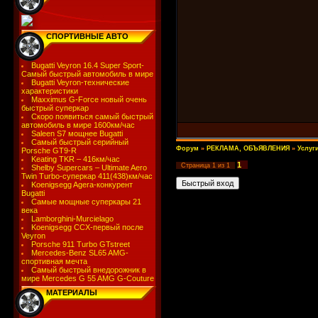
СПОРТИВНЫЕ АВТО
Bugatti Veyron 16.4 Super Sport-
Самый быстрый автомобиль в мире
Bugatti Veyron-технические
характеристики
Maxximus G-Force новый очень
быстрый суперкар
Скоро появиться самый быстрый
автомобиль в мире 1600км/час
Saleen S7 мощнее Bugatti
Самый быстрый серийный
Форум
»
РЕКЛАМА, ОБЪЯВЛЕНИЯ
»
Услуг
Porsche GT9-R
Keating TKR – 416км/час
1
Страница
1
из
1
Shelby Supercars – Ultimate Aero
Twin Turbo-суперкар 411(438)км/час
Koenigsegg Agera-конкурент
Bugatti
Самые мощные суперкары 21
века
Lamborghini-Murcielago
Koenigsegg CCX-первый после
Veyron
Porsche 911 Turbo GTstreet
Mercedes-Benz SL65 AMG-
спортивная мечта
Самый быстрый внедорожник в
мире Mercedes G 55 AMG G-Couture
МАТЕРИАЛЫ