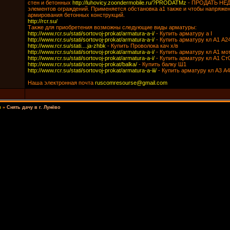
стен и бетонных
http://luhovicy.zoondermobile.ru/?PRODATMz
- ПРОДАТЬ Н
элементов ограждений. Применяется обстановка а1 также и чтобы напряже
армирования бетонных конструкций.
http://rcr.su/
Также для приобретения возможны следующие виды арматуры:
http://www.rcr.su/stati/sortovoj-prokat/armatura-a-i/
- Купить арматуру а I
http://www.rcr.su/stati/sortovoj-prokat/armatura-a-i/
- Купить арматуру кл А1 А2
http://www.rcr.su/stati....ja-zhbk
- Купить Проволока кач х/в
http://www.rcr.su/stati/sortovoj-prokat/armatura-a-i/
- Купить арматуру кл А1 мо
http://www.rcr.su/stati/sortovoj-prokat/armatura-a-i/
- Купить арматуру кл А1 Ст
http://www.rcr.su/stati/sortovoj-prokat/balka/
- Купить балку Ш1
http://www.rcr.su/stati/sortovoj-prokat/armatura-a-iii/
- Купить арматуру кл А3 А
Наша электронная почта
ruscomresourse@gmail.com
и
»
Снять дачу в г. Лунёво