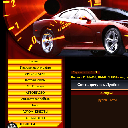
Главная
Информация о сайте
1
Страница
1
из
1
АВТОСТАТЬИ
Форум
»
РЕКЛАМА, ОБЪЯВЛЕНИЯ
»
Услуг
Фотоальбомы
Снять дачу в г. Лунёво
АВТОфорум
АВТОВИДЕО
Alexgiwi
Автокаталог сайтов
Группа: Гости
Блог
АВТОАНЕКДОТЫ
Онлайн игры
НОВОСТИ