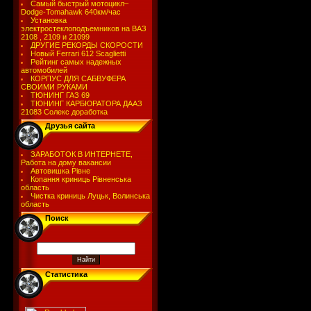
Самый быстрый мотоцикл–
Dodge-Tomahawk 640км/час
Установка
электростеклоподъемников на ВАЗ
2108 , 2109 и 21099
ДРУГИЕ РЕКОРДЫ СКОРОСТИ
Новый Ferrari 612 Scaglietti
Рейтинг самых надежных
автомобилей
КОРПУС ДЛЯ САБВУФЕРА
СВОИМИ РУКАМИ
ТЮНИНГ ГАЗ 69
ТЮНИНГ КАРБЮРАТОРА ДААЗ
21083 Солекс доработка
Друзья сайта
ЗАРАБОТОК В ИНТЕРНЕТЕ,
Работа на дому вакансии
Автовишка Рівне
Копання криниць Рівненська
область
Чистка криниць Луцьк, Волинська
область
Поиск
Статистика