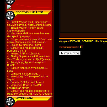
СПОРТИВНЫЕ АВТО
Bugatti Veyron 16.4 Super Sport-
Самый быстрый автомобиль в мире
Bugatti Veyron-технические
характеристики
Maxximus G-Force новый очень
быстрый суперкар
Скоро появиться самый быстрый
Форум
»
РЕКЛАМА, ОБЪЯВЛЕНИЯ
»
Услуг
автомобиль в мире 1600км/час
Saleen S7 мощнее Bugatti
1
Страница
1
из
1
Самый быстрый серийный
Porsche GT9-R
Keating TKR – 416км/час
Shelby Supercars – Ultimate Aero
Twin Turbo-суперкар 411(438)км/час
Koenigsegg Agera-конкурент
Bugatti
Самые мощные суперкары 21
века
Lamborghini-Murcielago
Koenigsegg CCX-первый после
Veyron
Porsche 911 Turbo GTstreet
Mercedes-Benz SL65 AMG-
спортивная мечта
Самый быстрый внедорожник в
мире Mercedes G 55 AMG G-Couture
МАТЕРИАЛЫ