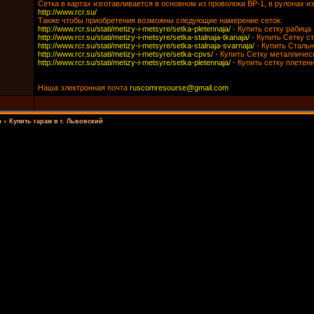
Сетка в картах изготавливается в основном из проволоки ВР-1, в рулонах и
http://www.rcr.su/
Также чтобы приобретения возможны следующие намерение сеток:
http://www.rcr.su/stati/metizy-i-metsyre/setka-pletennaja/
- Купить сетку рабица
http://www.rcr.su/stati/metizy-i-metsyre/setka-stalnaja-tkanaja/
- Купить Сетку с
http://www.rcr.su/stati/metizy-i-metsyre/setka-stalnaja-svarnaja/
- Купить Сталь
http://www.rcr.su/stati/metizy-i-metsyre/setka-cpvs/
- Купить Сетку металличес
http://www.rcr.su/stati/metizy-i-metsyre/setka-pletennaja/
- Купить сетку плетен
Наша электронная почта
ruscomresourse@gmail.com
и
»
Купить гараж в г. Львовский