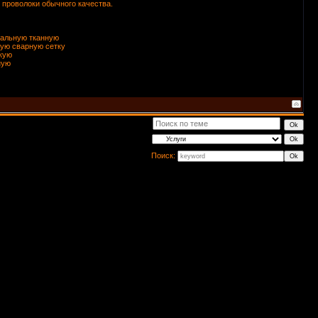
з проволоки обычного качества.
тальную тканную
ную сварную сетку
кую
ную
Поиск: