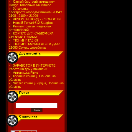
Самый быстрый мотоцикл–
Dodge-Tomahawk 640км/час
Установка
электростеклоподъемников на ВАЗ
2108 , 2109 и 21099
ДРУГИЕ РЕКОРДЫ СКОРОСТИ
Новый Ferrari 612 Scaglietti
Рейтинг самых надежных
автомобилей
КОРПУС ДЛЯ САБВУФЕРА
СВОИМИ РУКАМИ
ТЮНИНГ ГАЗ 69
ТЮНИНГ КАРБЮРАТОРА ДААЗ
21083 Солекс доработка
Друзья сайта
ЗАРАБОТОК В ИНТЕРНЕТЕ,
Работа на дому вакансии
Автовишка Рівне
Копання криниць Рівненська
область
Чистка криниць Луцьк, Волинська
область
Поиск
Статистика