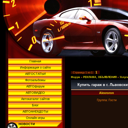
Главная
Информация о сайте
1
Страница
1
из
1
АВТОСТАТЬИ
Форум
»
РЕКЛАМА, ОБЪЯВЛЕНИЯ
»
Услуг
Фотоальбомы
Купить гараж в г. Львовск
АВТОфорум
АВТОВИДЕО
Alexroron
Автокаталог сайтов
Группа: Гости
Блог
АВТОАНЕКДОТЫ
Онлайн игры
НОВОСТИ