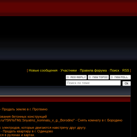
[
Новые сообщения
·
Участники
·
Правила форума
·
Поиск
·
RSS
]
- Продать землю в г. Протвино
рования бетонных конструкций
le.ru/?SNYaTMz:Snyatmz_komnatu_v_g._Borodino" - Снять комнату в г. Бородино
электродов, которые двигаются навстречу друг другу.
- Продать квартиру в г. Одинцово
я в рулонах и картах.