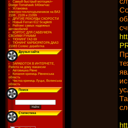
сл
Самый быстрый мотоцикл–
Dodge-Tomahawk 640км/час
Со
Установка
электростеклоподъемников на ВАЗ
2108 , 2109 и 21099
об
ДРУГИЕ РЕКОРДЫ СКОРОСТИ
Новый Ferrari 612 Scaglietti
сч
Рейтинг самых надежных
автомобилей
КОРПУС ДЛЯ САБВУФЕРА
ht
СВОИМИ РУКАМИ
ТЮНИНГ ГАЗ 69
ТЮНИНГ КАРБЮРАТОРА ДААЗ
PR
21083 Солекс доработка
Друзья сайта
Пр
те
ЗАРАБОТОК В ИНТЕРНЕТЕ,
Работа на дому вакансии
яв
Автовишка Рівне
Копання криниць Рівненська
область
ис
Чистка криниць Луцьк, Волинська
область
ус
Поиск
Та
сл
Статистика
ht