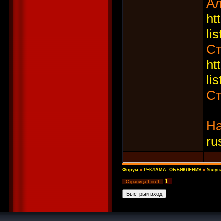
Ал
ht
li
Ст
ht
li
Ст
На
ru
Форум
»
РЕКЛАМА, ОБЪЯВЛЕНИЯ
»
Услуг
1
Страница
1
из
1