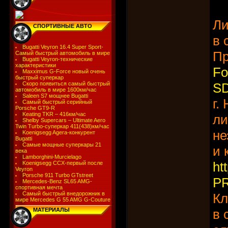
Ли
СПОРТИВНЫЕ АВТО
в 
Bugatti Veyron 16.4 Super Sport-
Пр
Самый быстрый автомобиль в мире
Bugatti Veyron-технические
характеристики
Fo
Maxximus G-Force новый очень
быстрый суперкар
Скоро появиться самый быстрый
SD
автомобиль в мире 1600км/час
Saleen S7 мощнее Bugatti
г.
Самый быстрый серийный
Porsche GT9-R
Keating TKR – 416км/час
ли
Shelby Supercars – Ultimate Aero
Twin Turbo-суперкар 411(438)км/час
не
Koenigsegg Agera-конкурент
Bugatti
Самые мощные суперкары 21
и 
века
Lamborghini-Murcielago
ht
Koenigsegg CCX-первый после
Veyron
Porsche 911 Turbo GTstreet
PR
Mercedes-Benz SL65 AMG-
спортивная мечта
Самый быстрый внедорожник в
Кл
мире Mercedes G 55 AMG G-Couture
МАТЕРИАЛЫ
в 