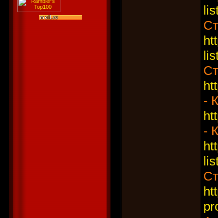
li
Ст
ht
li
Ст
ht
- 
ht
- 
ht
li
Ст
ht
pr