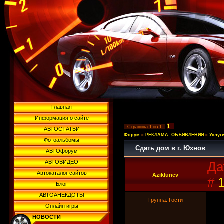
Главная
Информация о сайте
1
Страница
1
из
1
АВТОСТАТЬИ
Форум
»
РЕКЛАМА, ОБЪЯВЛЕНИЯ
»
Услуг
Фотоальбомы
Сдать дом в г. Юхнов
АВТОфорум
АВТОВИДЕО
Да
Автокаталог сайтов
Aziklunev
#
Блог
АВТОАНЕКДОТЫ
Группа: Гости
Онлайн игры
НОВОСТИ