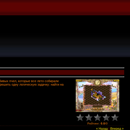
ивых пчел, которые все лето собирали
решить одну логическую задачку: найти на
Рейтинг
:
0.0
/
0
« Назад
|
Вперед »