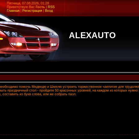
Пятница, 07.08.2026, 01:28
Приветствую Вас
Гость
|
RSS
Главная
|
Регистрация
|
Вход
ALEXAUTO
 необходимо помочь Медведю и Шмелю устроить торжественное чаепитие для трудолюб
рыть праздничный стол - пройдите 50 красочных уровней, на каждом из которых нужно 
составить из букв слова, или же собрать пазл.