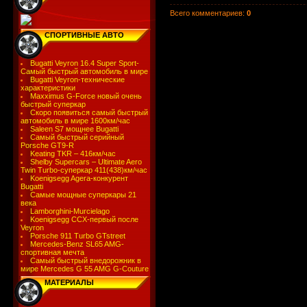
Всего комментариев
:
0
СПОРТИВНЫЕ АВТО
Bugatti Veyron 16.4 Super Sport-
Самый быстрый автомобиль в мире
Bugatti Veyron-технические
характеристики
Maxximus G-Force новый очень
быстрый суперкар
Скоро появиться самый быстрый
автомобиль в мире 1600км/час
Saleen S7 мощнее Bugatti
Самый быстрый серийный
Porsche GT9-R
Keating TKR – 416км/час
Shelby Supercars – Ultimate Aero
Twin Turbo-суперкар 411(438)км/час
Koenigsegg Agera-конкурент
Bugatti
Самые мощные суперкары 21
века
Lamborghini-Murcielago
Koenigsegg CCX-первый после
Veyron
Porsche 911 Turbo GTstreet
Mercedes-Benz SL65 AMG-
спортивная мечта
Самый быстрый внедорожник в
мире Mercedes G 55 AMG G-Couture
МАТЕРИАЛЫ