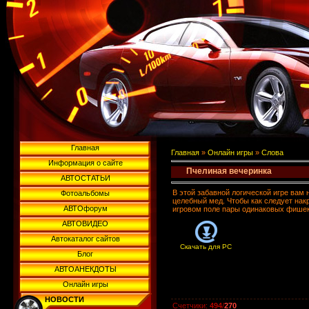
Главная
Главная
»
Онлайн игры
»
Слова
Информация о сайте
Пчелиная вечеринка
АВТОСТАТЬИ
В этой забавной логической игре вам
Фотоальбомы
целебный мед. Чтобы как следует нак
АВТОфорум
игровом поле пары одинаковых фишек, 
АВТОВИДЕО
Автокаталог сайтов
Скачать для
PC
Блог
АВТОАНЕКДОТЫ
Онлайн игры
НОВОСТИ
Счетчики
:
494
/
270