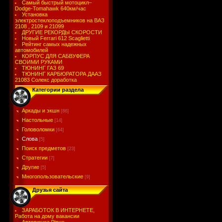
Самый быстрый мотоцикл–
Dodge-Tomahawk 640км/час
Установка
электростеклоподъемников на ВАЗ
2108 , 2109 и 21099
ДРУГИЕ РЕКОРДЫ СКОРОСТИ
Новый Ferrari 612 Scaglietti
Рейтинг самых надежных
автомобилей
КОРПУС ДЛЯ САБВУФЕРА
СВОИМИ РУКАМИ
ТЮНИНГ ГАЗ 69
ТЮНИНГ КАРБЮРАТОРА ДААЗ
21083 Солекс доработка
Категории раздела
Аркады и экшн
[86]
Настольные
[14]
Головоломки
[64]
Слова
[5]
Поиск предметов
[23]
Стратегии
[7]
Другие
[5]
Многопользовательские
[9]
Друзья сайта
ЗАРАБОТОК В ИНТЕРНЕТЕ,
Работа на дому вакансии