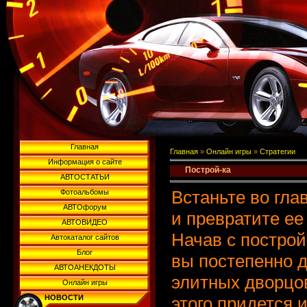
Главная
Главная
»
Онлайн игры
»
Стратегии
Информация о сайте
Построй-ка
АВТОСТАТЬИ
Встаньте во гла
Фотоальбомы
АВТОфорум
и превратите ее
АВТОВИДЕО
Начав с построй
Автокаталог сайтов
Блог
вы постепенно 
АВТОАНЕКДОТЫ
элитных дворцо
Онлайн игры
НОВОСТИ
этого придется 