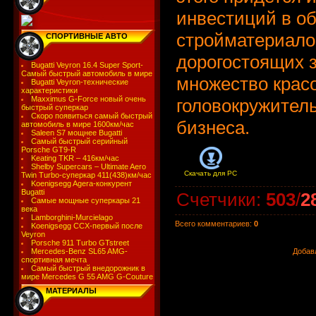
инвестиций в об
стройматериало
СПОРТИВНЫЕ АВТО
дорогостоящих з
Bugatti Veyron 16.4 Super Sport-
Самый быстрый автомобиль в мире
множество крас
Bugatti Veyron-технические
характеристики
Maxximus G-Force новый очень
головокружител
быстрый суперкар
Скоро появиться самый быстрый
бизнеса.
автомобиль в мире 1600км/час
Saleen S7 мощнее Bugatti
Самый быстрый серийный
Porsche GT9-R
Keating TKR – 416км/час
Shelby Supercars – Ultimate Aero
Скачать для
PC
Twin Turbo-суперкар 411(438)км/час
Koenigsegg Agera-конкурент
Bugatti
Счетчики
:
503
/
2
Самые мощные суперкары 21
века
Lamborghini-Murcielago
Всего комментариев
:
0
Koenigsegg CCX-первый после
Veyron
Porsche 911 Turbo GTstreet
Mercedes-Benz SL65 AMG-
Добав
спортивная мечта
Самый быстрый внедорожник в
мире Mercedes G 55 AMG G-Couture
МАТЕРИАЛЫ