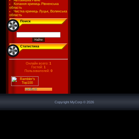
Автовишка Рівне
Копання криниць Рівненська
область
Чистка криниць Луцьк, Волинська
область
Поиск
Статистика
Онлайн всего:
1
Гостей:
1
Пользователей:
0
Copyright MyCorp © 2026