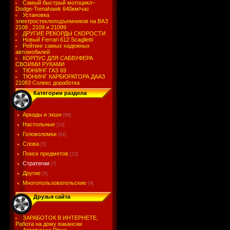
Самый быстрый мотоцикл–
Dodge-Tomahawk 640км/час
Установка
электростеклоподъемников на ВАЗ
2108 , 2109 и 21099
ДРУГИЕ РЕКОРДЫ СКОРОСТИ
Новый Ferrari 612 Scaglietti
Рейтинг самых надежных
автомобилей
КОРПУС ДЛЯ САБВУФЕРА
СВОИМИ РУКАМИ
ТЮНИНГ ГАЗ 69
ТЮНИНГ КАРБЮРАТОРА ДААЗ
21083 Солекс доработка
Категории раздела
Аркады и экшн
[86]
Настольные
[14]
Головоломки
[64]
Слова
[5]
Поиск предметов
[23]
Стратегии
[7]
Другие
[5]
Многопользовательские
[9]
Друзья сайта
ЗАРАБОТОК В ИНТЕРНЕТЕ,
Работа на дому вакансии