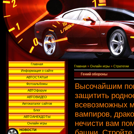
Главная
Главная
»
Онлайн игры
»
Стратегии
Информация о сайте
Гений обороны
АВТОСТАТЬИ
Высочайшим пов
Фотоальбомы
АВТОфорум
защитить родное
АВТОВИДЕО
всевозможных м
Автокаталог сайтов
Блог
вампиров, драко
АВТОАНЕКДОТЫ
нечисти вам по
Онлайн игры
НОВОСТИ
башни. Стройте 