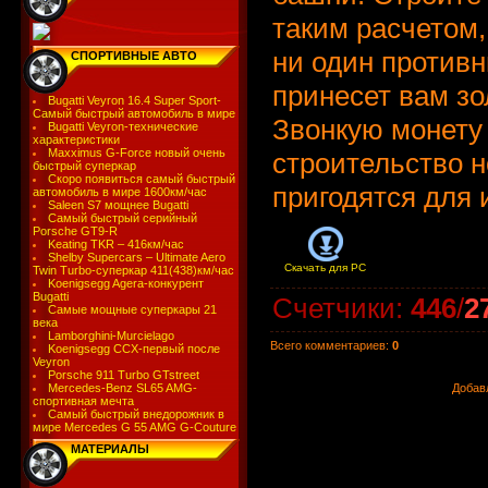
таким расчетом,
ни один противн
СПОРТИВНЫЕ АВТО
принесет вам зо
Bugatti Veyron 16.4 Super Sport-
Самый быстрый автомобиль в мире
Звонкую монету
Bugatti Veyron-технические
характеристики
Maxximus G-Force новый очень
строительство н
быстрый суперкар
Скоро появиться самый быстрый
пригодятся для 
автомобиль в мире 1600км/час
Saleen S7 мощнее Bugatti
Самый быстрый серийный
Porsche GT9-R
Keating TKR – 416км/час
Shelby Supercars – Ultimate Aero
Скачать для
PC
Twin Turbo-суперкар 411(438)км/час
Koenigsegg Agera-конкурент
Bugatti
Счетчики
:
446
/
2
Самые мощные суперкары 21
века
Lamborghini-Murcielago
Всего комментариев
:
0
Koenigsegg CCX-первый после
Veyron
Porsche 911 Turbo GTstreet
Mercedes-Benz SL65 AMG-
Добав
спортивная мечта
Самый быстрый внедорожник в
мире Mercedes G 55 AMG G-Couture
МАТЕРИАЛЫ