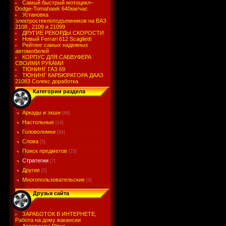
Самый быстрый мотоцикл–
Dodge-Tomahawk 640км/час
Установка
электростеклоподъемников на ВАЗ
2108 , 2109 и 21099
ДРУГИЕ РЕКОРДЫ СКОРОСТИ
Новый Ferrari 612 Scaglietti
Рейтинг самых надежных
автомобилей
КОРПУС ДЛЯ САБВУФЕРА
СВОИМИ РУКАМИ
ТЮНИНГ ГАЗ 69
ТЮНИНГ КАРБЮРАТОРА ДААЗ
21083 Солекс доработка
Категории раздела
Аркады и экшн
[86]
Настольные
[14]
Головоломки
[64]
Слова
[5]
Поиск предметов
[23]
Стратегии
[7]
Другие
[5]
Многопользовательские
[9]
Друзья сайта
ЗАРАБОТОК В ИНТЕРНЕТЕ,
Работа на дому вакансии