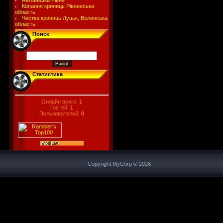
Автовишка Рівне
Копання криниць Рівненська
область
Чистка криниць Луцьк, Волинська
область
Поиск
Статистика
Онлайн всего:
1
Гостей:
1
Пользователей:
0
Copyright MyCorp © 2026