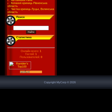
Автовишка Рівне
Копання криниць Рівненська
область
Чистка криниць Луцьк, Волинська
область
Поиск
Статистика
Онлайн всего:
1
Гостей:
1
Пользователей:
0
Copyright MyCorp © 2026