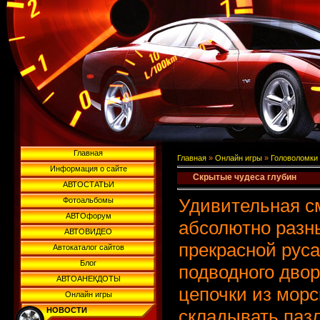
Главная
Главная
»
Онлайн игры
»
Головоломки
Информация о сайте
Скрытые чудеса глубин
АВТОСТАТЬИ
Удивительная с
Фотоальбомы
АВТОфорум
абсолютно разн
АВТОВИДЕО
прекрасной руса
Автокаталог сайтов
Блог
подводного двор
АВТОАНЕКДОТЫ
цепочки из морс
Онлайн игры
НОВОСТИ
складывать пазл