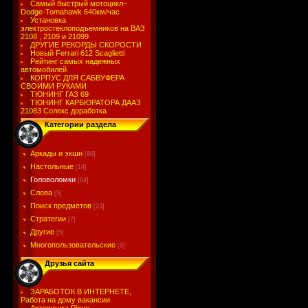
Самый быстрый мотоцикл–
Dodge-Tomahawk 640км/час
Установка
электростеклоподъемников на ВАЗ
2108 , 2109 и 21099
ДРУГИЕ РЕКОРДЫ СКОРОСТИ
Новый Ferrari 612 Scaglietti
Рейтинг самых надежных
автомобилей
КОРПУС ДЛЯ САБВУФЕРА
СВОИМИ РУКАМИ
ТЮНИНГ ГАЗ 69
ТЮНИНГ КАРБЮРАТОРА ДААЗ
21083 Солекс доработка
Категории раздела
Аркады и экшн
[86]
Настольные
[14]
Головоломки
[64]
Слова
[5]
Поиск предметов
[23]
Стратегии
[7]
Другие
[5]
Многопользовательские
[9]
Друзья сайта
ЗАРАБОТОК В ИНТЕРНЕТЕ,
Работа на дому вакансии