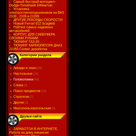
Самый быстрый мотоцикл–
Dodge-Tomahawk 640км/час
Установка
электростеклоподъемников на ВАЗ
2108 , 2109 и 21099
ДРУГИЕ РЕКОРДЫ СКОРОСТИ
Новый Ferrari 612 Scaglietti
Рейтинг самых надежных
автомобилей
КОРПУС ДЛЯ САБВУФЕРА
СВОИМИ РУКАМИ
ТЮНИНГ ГАЗ 69
ТЮНИНГ КАРБЮРАТОРА ДААЗ
21083 Солекс доработка
Категории раздела
Аркады и экшн
[86]
Настольные
[14]
Головоломки
[64]
Слова
[5]
Поиск предметов
[23]
Стратегии
[7]
Другие
[5]
Многопользовательские
[9]
Друзья сайта
ЗАРАБОТОК В ИНТЕРНЕТЕ,
Работа на дому вакансии