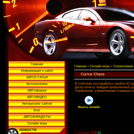
Главная
Главная
»
Онлайн игры
»
Головоломки
Информация о сайте
Cursor Chaos
АВТОСТАТЬИ
В этой игре постарайтесь пройти 42 
Фотоальбомы
доску почета. Каждый проваленный ур
АВТОфорум
Управление: управляющие клавиши со
АВТОВИДЕО
Автокаталог сайтов
Играть онлайн
Блог
АВТОАНЕКДОТЫ
Онлайн игры
НОВОСТИ
Счетчики
:
378
/
14