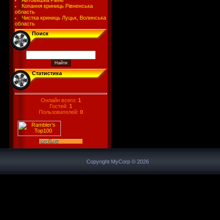
Автовишка Рівне
Копання криниць Рівненська
область
Чистка криниць Луцьк, Волинська
область
Поиск
Статистика
Онлайн всего:
1
Гостей:
1
Пользователей:
0
Copyright MyCorp © 2026