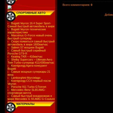
Всего комментариев
:
0
СПОРТИВНЫЕ АВТО
Добав
Bugatti Veyron 16.4 Super Sport-
Самый быстрый автомобиль в мире
Bugatti Veyron-технические
характеристики
Maxximus G-Force новый очень
быстрый суперкар
Скоро появиться самый быстрый
автомобиль в мире 1600км/час
Saleen S7 мощнее Bugatti
Самый быстрый серийный
Porsche GT9-R
Keating TKR – 416км/час
Shelby Supercars – Ultimate Aero
Twin Turbo-суперкар 411(438)км/час
Koenigsegg Agera-конкурент
Bugatti
Самые мощные суперкары 21
века
Lamborghini-Murcielago
Koenigsegg CCX-первый после
Veyron
Porsche 911 Turbo GTstreet
Mercedes-Benz SL65 AMG-
спортивная мечта
Самый быстрый внедорожник в
мире Mercedes G 55 AMG G-Couture
МАТЕРИАЛЫ