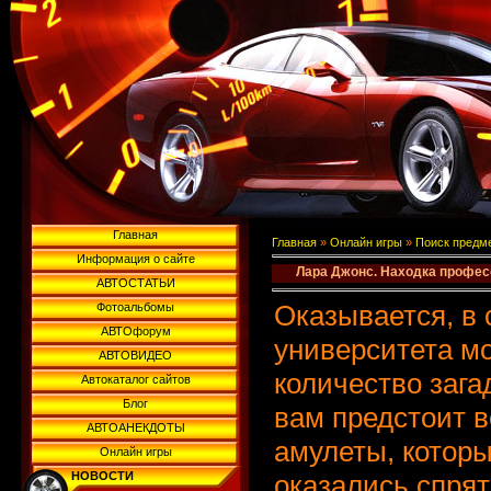
Главная
Главная
»
Онлайн игры
»
Поиск предм
Информация о сайте
Лара Джонс. Находка профес
АВТОСТАТЬИ
Оказывается, в 
Фотоальбомы
АВТОфорум
университета м
АВТОВИДЕО
количество зага
Автокаталог сайтов
Блог
вам предстоит в
АВТОАНЕКДОТЫ
амулеты, которы
Онлайн игры
НОВОСТИ
оказались спрят