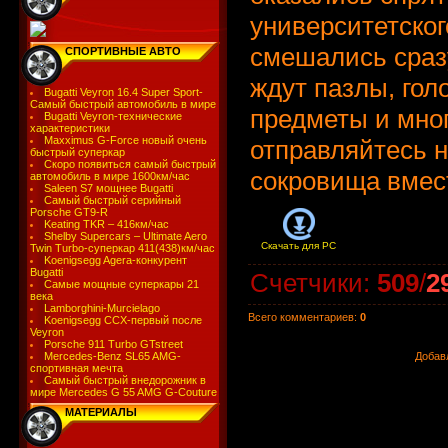
университетског
смешались сразу
СПОРТИВНЫЕ АВТО
ждут пазлы, гол
Bugatti Veyron 16.4 Super Sport-
Самый быстрый автомобиль в мире
предметы и мног
Bugatti Veyron-технические
характеристики
Maxximus G-Force новый очень
отправляйтесь н
быстрый суперкар
Скоро появиться самый быстрый
сокровища вмест
автомобиль в мире 1600км/час
Saleen S7 мощнее Bugatti
Самый быстрый серийный
Porsche GT9-R
Keating TKR – 416км/час
Shelby Supercars – Ultimate Aero
Скачать для
PC
Twin Turbo-суперкар 411(438)км/час
Koenigsegg Agera-конкурент
Bugatti
Счетчики
:
509
/
2
Самые мощные суперкары 21
века
Lamborghini-Murcielago
Всего комментариев
:
0
Koenigsegg CCX-первый после
Veyron
Porsche 911 Turbo GTstreet
Mercedes-Benz SL65 AMG-
Добав
спортивная мечта
Самый быстрый внедорожник в
мире Mercedes G 55 AMG G-Couture
МАТЕРИАЛЫ