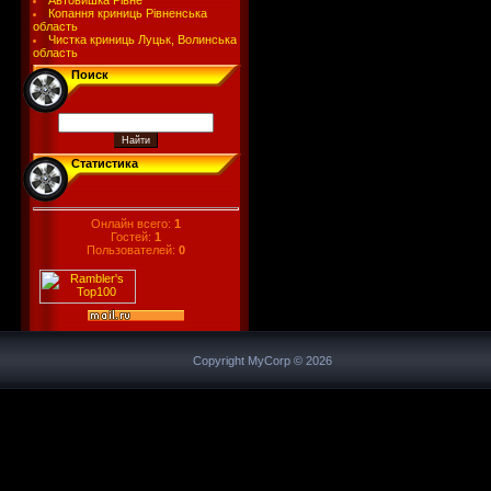
Автовишка Рівне
Копання криниць Рівненська
область
Чистка криниць Луцьк, Волинська
область
Поиск
Статистика
Онлайн всего:
1
Гостей:
1
Пользователей:
0
Copyright MyCorp © 2026