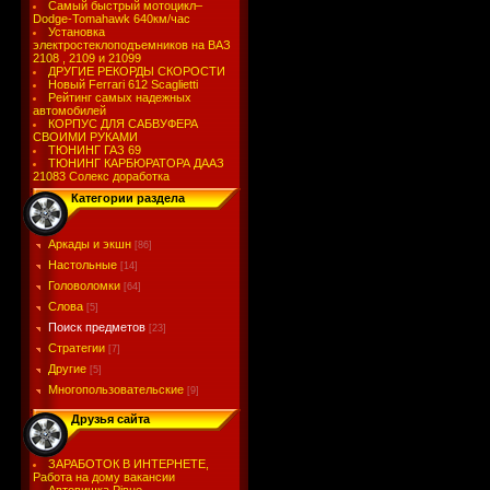
Самый быстрый мотоцикл–
Dodge-Tomahawk 640км/час
Установка
электростеклоподъемников на ВАЗ
2108 , 2109 и 21099
ДРУГИЕ РЕКОРДЫ СКОРОСТИ
Новый Ferrari 612 Scaglietti
Рейтинг самых надежных
автомобилей
КОРПУС ДЛЯ САБВУФЕРА
СВОИМИ РУКАМИ
ТЮНИНГ ГАЗ 69
ТЮНИНГ КАРБЮРАТОРА ДААЗ
21083 Солекс доработка
Категории раздела
Аркады и экшн
[86]
Настольные
[14]
Головоломки
[64]
Слова
[5]
Поиск предметов
[23]
Стратегии
[7]
Другие
[5]
Многопользовательские
[9]
Друзья сайта
ЗАРАБОТОК В ИНТЕРНЕТЕ,
Работа на дому вакансии