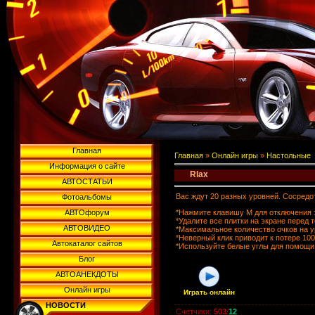
Главная
Главная
»
Онлайн игры
»
Настольные
Информация о сайте
Rlax
АВТОСТАТЬИ
Вас ждут 20 разных уровней. Сосредо
Фотоальбомы
*Нажмите клавишу M для отключения 
АВТОфорум
*Удалите все плитки на экране перед 
АВТОВИДЕО
*Максимальное количество очков на у
*Неверный клик приводит к потере 100
Автокаталог сайтов
*Используйте белые углы для помощи
Блог
АВТОАНЕКДОТЫ
Онлайн игры
Играть онлайн
НОВОСТИ
Счетчики
:
503
/
12