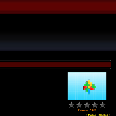
Рейтинг
:
0.0
/
0
« Назад
|
Вперед »