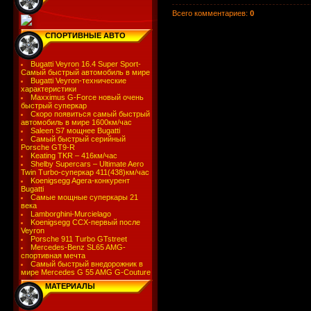
Всего комментариев
:
0
СПОРТИВНЫЕ АВТО
Bugatti Veyron 16.4 Super Sport-
Самый быстрый автомобиль в мире
Bugatti Veyron-технические
характеристики
Maxximus G-Force новый очень
быстрый суперкар
Скоро появиться самый быстрый
автомобиль в мире 1600км/час
Saleen S7 мощнее Bugatti
Самый быстрый серийный
Porsche GT9-R
Keating TKR – 416км/час
Shelby Supercars – Ultimate Aero
Twin Turbo-суперкар 411(438)км/час
Koenigsegg Agera-конкурент
Bugatti
Самые мощные суперкары 21
века
Lamborghini-Murcielago
Koenigsegg CCX-первый после
Veyron
Porsche 911 Turbo GTstreet
Mercedes-Benz SL65 AMG-
спортивная мечта
Самый быстрый внедорожник в
мире Mercedes G 55 AMG G-Couture
МАТЕРИАЛЫ