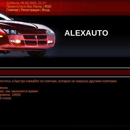
Суббота, 08.08.2026, 21:17
Приветствую Вас
Гость
|
RSS
Главная
|
Регистрация
|
Вход
ALEXAUTO
точтесь и быстро кликайте по плиткам, которые не накрыты другими плитками.
звука
тем, как закончится время
ровень: 10000
0 очков