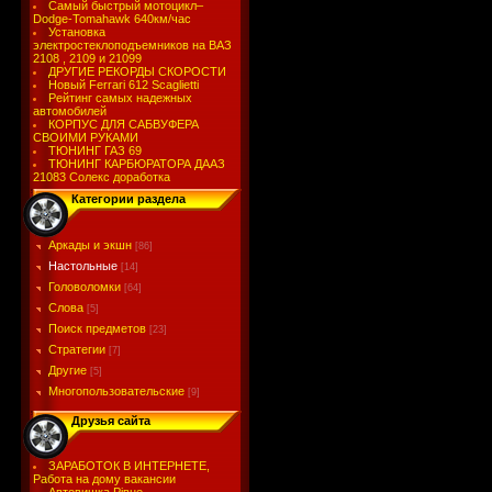
Самый быстрый мотоцикл–
Dodge-Tomahawk 640км/час
Установка
электростеклоподъемников на ВАЗ
2108 , 2109 и 21099
ДРУГИЕ РЕКОРДЫ СКОРОСТИ
Новый Ferrari 612 Scaglietti
Рейтинг самых надежных
автомобилей
КОРПУС ДЛЯ САБВУФЕРА
СВОИМИ РУКАМИ
ТЮНИНГ ГАЗ 69
ТЮНИНГ КАРБЮРАТОРА ДААЗ
21083 Солекс доработка
Категории раздела
Аркады и экшн
[86]
Настольные
[14]
Головоломки
[64]
Слова
[5]
Поиск предметов
[23]
Стратегии
[7]
Другие
[5]
Многопользовательские
[9]
Друзья сайта
ЗАРАБОТОК В ИНТЕРНЕТЕ,
Работа на дому вакансии