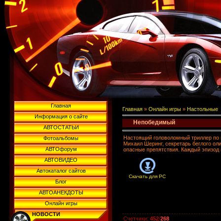
Главная
Главная
»
Онлайн игры
»
Настольные
Информация о сайте
Непобедимый
АВТОСТАТЬИ
Настоящий головоломный триллер по 
Фотоальбомы
Михаил Шеринг, секретарь беглого о
АВТОфорум
опасные препятствия. Каждый эпизод
АВТОВИДЕО
Автокаталог сайтов
Скачать для
PC
Блог
АВТОАНЕКДОТЫ
Онлайн игры
НОВОСТИ
Счетчики
:
452
/
268