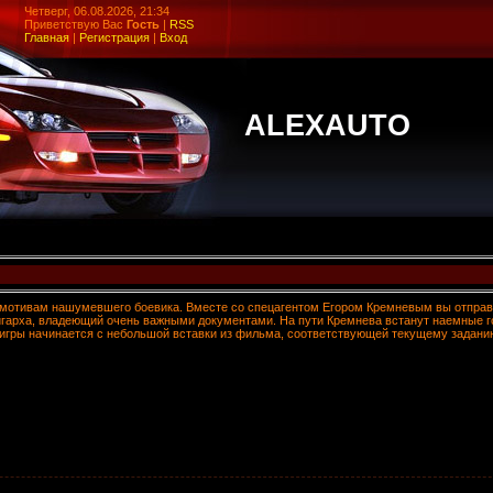
Четверг, 06.08.2026, 21:34
Приветствую Вас
Гость
|
RSS
Главная
|
Регистрация
|
Вход
ALEXAUTO
мотивам нашумевшего боевика. Вместе со спецагентом Егором Кремневым вы отправи
лигарха, владеющий очень важными документами. На пути Кремнева встанут наемные г
 игры начинается с небольшой вставки из фильма, соответствующей текущему задани