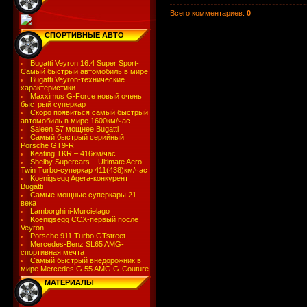
Всего комментариев
:
0
СПОРТИВНЫЕ АВТО
Bugatti Veyron 16.4 Super Sport-
Самый быстрый автомобиль в мире
Bugatti Veyron-технические
характеристики
Maxximus G-Force новый очень
быстрый суперкар
Скоро появиться самый быстрый
автомобиль в мире 1600км/час
Saleen S7 мощнее Bugatti
Самый быстрый серийный
Porsche GT9-R
Keating TKR – 416км/час
Shelby Supercars – Ultimate Aero
Twin Turbo-суперкар 411(438)км/час
Koenigsegg Agera-конкурент
Bugatti
Самые мощные суперкары 21
века
Lamborghini-Murcielago
Koenigsegg CCX-первый после
Veyron
Porsche 911 Turbo GTstreet
Mercedes-Benz SL65 AMG-
спортивная мечта
Самый быстрый внедорожник в
мире Mercedes G 55 AMG G-Couture
МАТЕРИАЛЫ