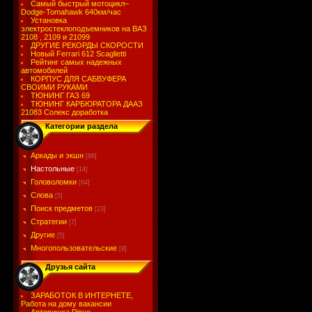
Самый быстрый мотоцикл–
Dodge-Tomahawk 640км/час
Установка
электростеклоподъемников на ВАЗ
2108 , 2109 и 21099
ДРУГИЕ РЕКОРДЫ СКОРОСТИ
Новый Ferrari 612 Scaglietti
Рейтинг самых надежных
автомобилей
КОРПУС ДЛЯ САБВУФЕРА
СВОИМИ РУКАМИ
ТЮНИНГ ГАЗ 69
ТЮНИНГ КАРБЮРАТОРА ДААЗ
21083 Солекс доработка
Категории раздела
Аркады и экшн
[86]
Настольные
[14]
Головоломки
[64]
Слова
[5]
Поиск предметов
[23]
Стратегии
[7]
Другие
[5]
Многопользовательские
[9]
Друзья сайта
ЗАРАБОТОК В ИНТЕРНЕТЕ,
Работа на дому вакансии