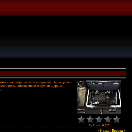
тесь на сверхсекретное задание. Ваша цель -
оловорезы, хитроумные ловушки и другие
ю.
Рейтинг
:
0.0
/
0
« Назад
|
Вперед »