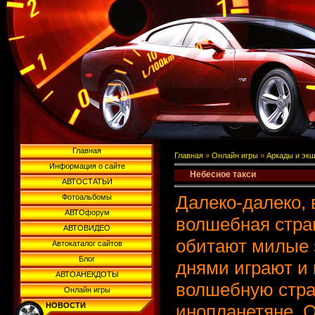
Главная
Главная
»
Онлайн игры
»
Аркады и эк
Информация о сайте
Небесное такси
АВТОСТАТЬИ
Далеко-далеко, 
Фотоальбомы
АВТОфорум
волшебная стра
АВТОВИДЕО
обитают милые 
Автокаталог сайтов
Блог
днями играют и
АВТОАНЕКДОТЫ
волшебную стра
Онлайн игры
НОВОСТИ
инопланетяне. О