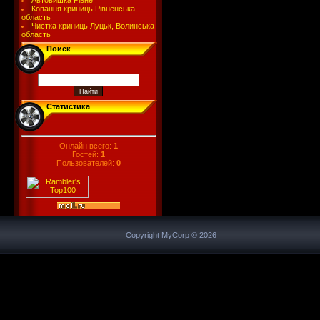
Автовишка Рівне
Копання криниць Рівненська
область
Чистка криниць Луцьк, Волинська
область
Поиск
Статистика
Онлайн всего:
1
Гостей:
1
Пользователей:
0
Copyright MyCorp © 2026