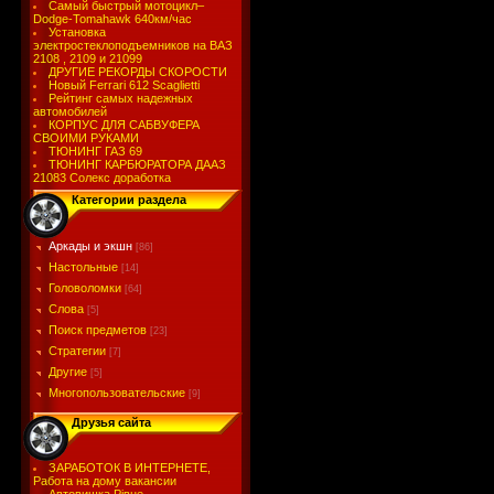
Самый быстрый мотоцикл–
Dodge-Tomahawk 640км/час
Установка
электростеклоподъемников на ВАЗ
2108 , 2109 и 21099
ДРУГИЕ РЕКОРДЫ СКОРОСТИ
Новый Ferrari 612 Scaglietti
Рейтинг самых надежных
автомобилей
КОРПУС ДЛЯ САБВУФЕРА
СВОИМИ РУКАМИ
ТЮНИНГ ГАЗ 69
ТЮНИНГ КАРБЮРАТОРА ДААЗ
21083 Солекс доработка
Категории раздела
Аркады и экшн
[86]
Настольные
[14]
Головоломки
[64]
Слова
[5]
Поиск предметов
[23]
Стратегии
[7]
Другие
[5]
Многопользовательские
[9]
Друзья сайта
ЗАРАБОТОК В ИНТЕРНЕТЕ,
Работа на дому вакансии