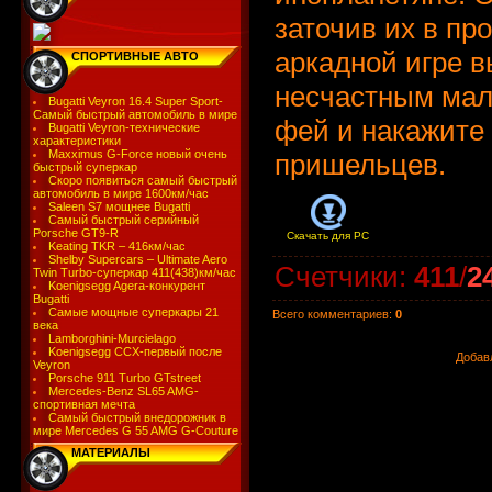
заточив их в про
аркадной игре 
СПОРТИВНЫЕ АВТО
несчастным мал
Bugatti Veyron 16.4 Super Sport-
Самый быстрый автомобиль в мире
фей и накажите
Bugatti Veyron-технические
характеристики
Maxximus G-Force новый очень
пришельцев.
быстрый суперкар
Скоро появиться самый быстрый
автомобиль в мире 1600км/час
Saleen S7 мощнее Bugatti
Самый быстрый серийный
Porsche GT9-R
Скачать для
PC
Keating TKR – 416км/час
Shelby Supercars – Ultimate Aero
Счетчики
:
411
/
2
Twin Turbo-суперкар 411(438)км/час
Koenigsegg Agera-конкурент
Bugatti
Самые мощные суперкары 21
Всего комментариев
:
0
века
Lamborghini-Murcielago
Koenigsegg CCX-первый после
Добав
Veyron
Porsche 911 Turbo GTstreet
Mercedes-Benz SL65 AMG-
спортивная мечта
Самый быстрый внедорожник в
мире Mercedes G 55 AMG G-Couture
МАТЕРИАЛЫ