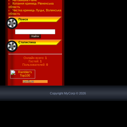
Автовишка Рівне
Копання криниць Рівненська
область
Чистка криниць Луцьк, Волинська
область
Поиск
Статистика
Онлайн всего:
1
Гостей:
1
Пользователей:
0
Copyright MyCorp © 2026