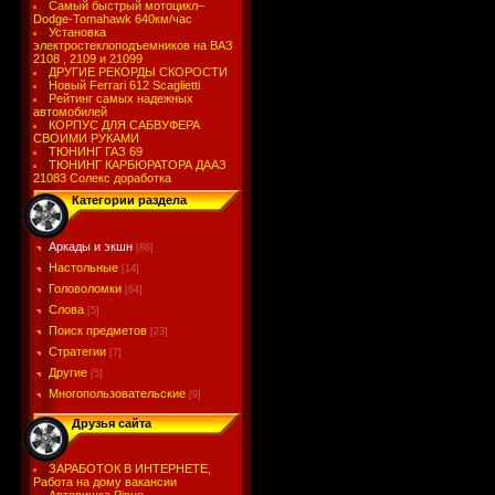
Самый быстрый мотоцикл–
Dodge-Tomahawk 640км/час
Установка
электростеклоподъемников на ВАЗ
2108 , 2109 и 21099
ДРУГИЕ РЕКОРДЫ СКОРОСТИ
Новый Ferrari 612 Scaglietti
Рейтинг самых надежных
автомобилей
КОРПУС ДЛЯ САБВУФЕРА
СВОИМИ РУКАМИ
ТЮНИНГ ГАЗ 69
ТЮНИНГ КАРБЮРАТОРА ДААЗ
21083 Солекс доработка
Категории раздела
Аркады и экшн
[86]
Настольные
[14]
Головоломки
[64]
Слова
[5]
Поиск предметов
[23]
Стратегии
[7]
Другие
[5]
Многопользовательские
[9]
Друзья сайта
ЗАРАБОТОК В ИНТЕРНЕТЕ,
Работа на дому вакансии