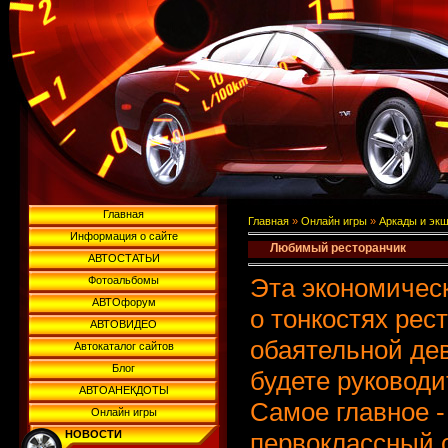
Главная
Главная
»
Онлайн игры
»
Аркады и эк
Информация о сайте
Любимый ресторанчик
АВТОСТАТЬИ
Эта экономическ
Фотоальбомы
АВТОфорум
о тонкостях рес
АВТОВИДЕО
обаятельной де
Автокаталог сайтов
Блог
будете руководи
АВТОАНЕКДОТЫ
Самое главное -
Онлайн игры
НОВОСТИ
первоклассный 