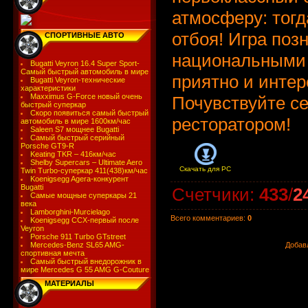
атмосферу: тогд
отбоя! Игра поз
СПОРТИВНЫЕ АВТО
национальными 
Bugatti Veyron 16.4 Super Sport-
Самый быстрый автомобиль в мире
приятно и интер
Bugatti Veyron-технические
характеристики
Maxximus G-Force новый очень
Почувствуйте с
быстрый суперкар
Скоро появиться самый быстрый
ресторатором!
автомобиль в мире 1600км/час
Saleen S7 мощнее Bugatti
Самый быстрый серийный
Porsche GT9-R
Keating TKR – 416км/час
Shelby Supercars – Ultimate Aero
Скачать для
PC
Twin Turbo-суперкар 411(438)км/час
Koenigsegg Agera-конкурент
Bugatti
Счетчики
:
433
/
2
Самые мощные суперкары 21
века
Lamborghini-Murcielago
Всего комментариев
:
0
Koenigsegg CCX-первый после
Veyron
Porsche 911 Turbo GTstreet
Mercedes-Benz SL65 AMG-
Добав
спортивная мечта
Самый быстрый внедорожник в
мире Mercedes G 55 AMG G-Couture
МАТЕРИАЛЫ