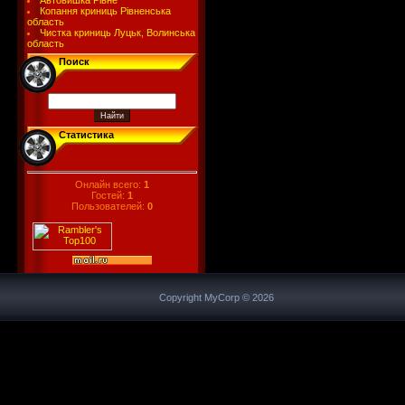
Автовишка Рівне
Копання криниць Рівненська
область
Чистка криниць Луцьк, Волинська
область
Поиск
Статистика
Онлайн всего:
1
Гостей:
1
Пользователей:
0
Copyright MyCorp © 2026