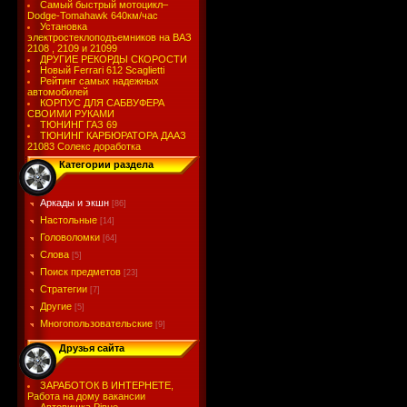
Самый быстрый мотоцикл–
Dodge-Tomahawk 640км/час
Установка
электростеклоподъемников на ВАЗ
2108 , 2109 и 21099
ДРУГИЕ РЕКОРДЫ СКОРОСТИ
Новый Ferrari 612 Scaglietti
Рейтинг самых надежных
автомобилей
КОРПУС ДЛЯ САБВУФЕРА
СВОИМИ РУКАМИ
ТЮНИНГ ГАЗ 69
ТЮНИНГ КАРБЮРАТОРА ДААЗ
21083 Солекс доработка
Категории раздела
Аркады и экшн
[86]
Настольные
[14]
Головоломки
[64]
Слова
[5]
Поиск предметов
[23]
Стратегии
[7]
Другие
[5]
Многопользовательские
[9]
Друзья сайта
ЗАРАБОТОК В ИНТЕРНЕТЕ,
Работа на дому вакансии