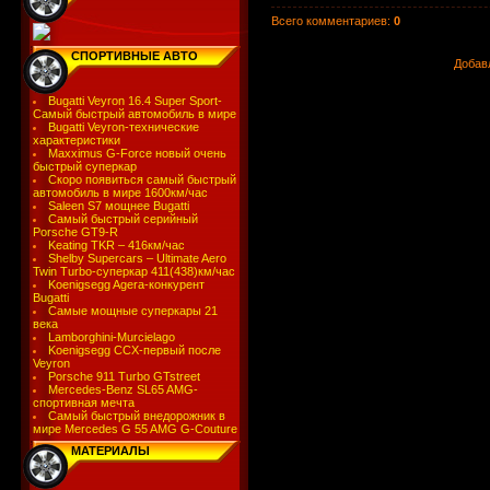
Всего комментариев
:
0
СПОРТИВНЫЕ АВТО
Добав
Bugatti Veyron 16.4 Super Sport-
Самый быстрый автомобиль в мире
Bugatti Veyron-технические
характеристики
Maxximus G-Force новый очень
быстрый суперкар
Скоро появиться самый быстрый
автомобиль в мире 1600км/час
Saleen S7 мощнее Bugatti
Самый быстрый серийный
Porsche GT9-R
Keating TKR – 416км/час
Shelby Supercars – Ultimate Aero
Twin Turbo-суперкар 411(438)км/час
Koenigsegg Agera-конкурент
Bugatti
Самые мощные суперкары 21
века
Lamborghini-Murcielago
Koenigsegg CCX-первый после
Veyron
Porsche 911 Turbo GTstreet
Mercedes-Benz SL65 AMG-
спортивная мечта
Самый быстрый внедорожник в
мире Mercedes G 55 AMG G-Couture
МАТЕРИАЛЫ