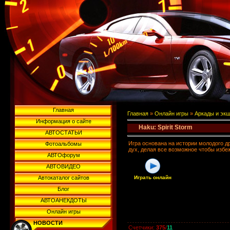
Главная
Главная
»
Онлайн игры
»
Аркады и эк
Информация о сайте
Haku: Spirit Storm
АВТОСТАТЬИ
Игра основана на истории молодого д
Фотоальбомы
дух, делая все возможное чтобы избе
АВТОфорум
АВТОВИДЕО
Автокаталог сайтов
Играть онлайн
Блог
АВТОАНЕКДОТЫ
Онлайн игры
НОВОСТИ
Счетчики
:
375
/
11