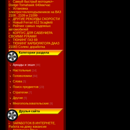
Самый быстрый мотоцикл–
Dodge-Tomahawk 640км/час
Установка
электростеклоподъемников на ВАЗ
2108 , 2109 и 21099
ДРУГИЕ РЕКОРДЫ СКОРОСТИ
Новый Ferrari 612 Scaglietti
Рейтинг самых надежных
автомобилей
КОРПУС ДЛЯ САБВУФЕРА
СВОИМИ РУКАМИ
ТЮНИНГ ГАЗ 69
ТЮНИНГ КАРБЮРАТОРА ДААЗ
21083 Солекс доработка
Категории раздела
Аркады и экшн
[86]
Настольные
[14]
Головоломки
[64]
Слова
[5]
Поиск предметов
[23]
Стратегии
[7]
Другие
[5]
Многопользовательские
[9]
Друзья сайта
ЗАРАБОТОК В ИНТЕРНЕТЕ,
Работа на дому вакансии