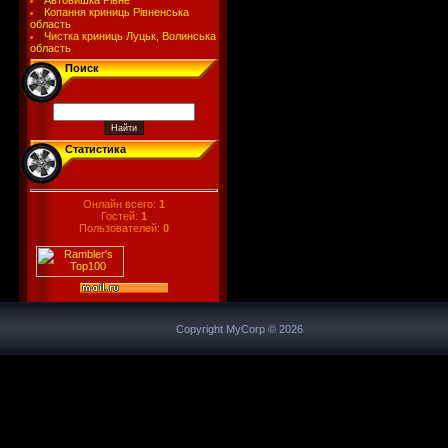
Автовишка Рівне
Копання криниць Рівненська
область
Чистка криниць Луцьк, Волинська
область
Поиск
Статистика
Онлайн всего:
1
Гостей:
1
Пользователей:
0
Copyright MyCorp © 2026