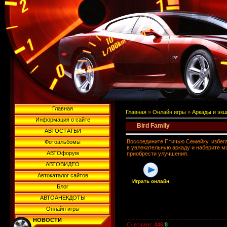
Главная
Главная
»
Онлайн игры
»
Аркады и эк
Информация о сайте
Bird Family
АВТОСТАТЬИ
Воссоедините Птичью Семейку, избега
Фотоальбомы
в увлекательную аркаду и наберите м
АВТОфорум
приобрести улучшения.
АВТОВИДЕО
Автокаталог сайтов
Играть онлайн
Блог
АВТОАНЕКДОТЫ
Онлайн игры
НОВОСТИ
Счетчики
:
446
/
8