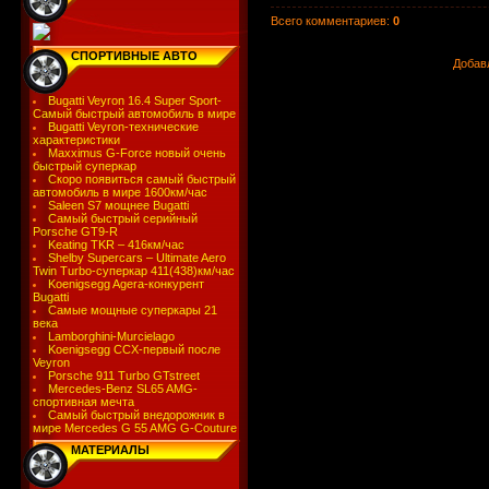
Всего комментариев
:
0
СПОРТИВНЫЕ АВТО
Добав
Bugatti Veyron 16.4 Super Sport-
Самый быстрый автомобиль в мире
Bugatti Veyron-технические
характеристики
Maxximus G-Force новый очень
быстрый суперкар
Скоро появиться самый быстрый
автомобиль в мире 1600км/час
Saleen S7 мощнее Bugatti
Самый быстрый серийный
Porsche GT9-R
Keating TKR – 416км/час
Shelby Supercars – Ultimate Aero
Twin Turbo-суперкар 411(438)км/час
Koenigsegg Agera-конкурент
Bugatti
Самые мощные суперкары 21
века
Lamborghini-Murcielago
Koenigsegg CCX-первый после
Veyron
Porsche 911 Turbo GTstreet
Mercedes-Benz SL65 AMG-
спортивная мечта
Самый быстрый внедорожник в
мире Mercedes G 55 AMG G-Couture
МАТЕРИАЛЫ