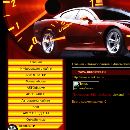
Главная
Главная
»
Каталог сайтов
»
Автомобил
Информация о сайте
www.autoloss.ru
АВТОСТАТЬИ
http://www.autoloss.ru
Фотоальбомы
АВТОфорум
АВТОВИДЕО
Переходов
:
563
|
Добавил
:
alexandr
|
Р
Автокаталог сайтов
Всего комментариев
:
0
Блог
АВТОАНЕКДОТЫ
Онлайн игры
НОВОСТИ