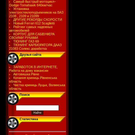
Самый быстрый мотоцикл–
Dodge-Tomahawk 640км/час
Установка
электростеклоподъемников на ВАЗ
2108 , 2109 и 21099
ДРУГИЕ РЕКОРДЫ СКОРОСТИ
Новый Ferrari 612 Scaglietti
Рейтинг самых надежных
автомобилей
КОРПУС ДЛЯ САБВУФЕРА
СВОИМИ РУКАМИ
ТЮНИНГ ГАЗ 69
ТЮНИНГ КАРБЮРАТОРА ДААЗ
21083 Солекс доработка
Друзья сайта
ЗАРАБОТОК В ИНТЕРНЕТЕ,
Работа на дому вакансии
Автовишка Рівне
Копання криниць Рівненська
область
Чистка криниць Луцьк, Волинська
область
Поиск
Статистика