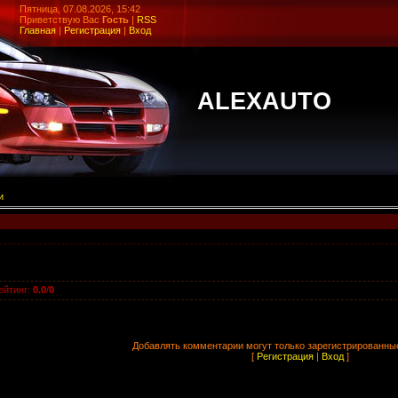
Пятница, 07.08.2026, 15:42
Приветствую Вас
Гость
|
RSS
Главная
|
Регистрация
|
Вход
ALEXAUTO
и
ейтинг
:
0.0
/
0
Добавлять комментарии могут только зарегистрированны
[
Регистрация
|
Вход
]